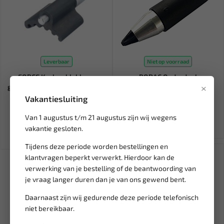
Leverbaar
Niet op voorraad
FORCE Krukas blokkeer
RODAC Onderdeel
×
gereedschap VAG 1.9 en 2.0 T...
geluidsdemper 53mm
(antikras) RA09...
Vakantiesluiting
15,63
21,66
18,39
Van 1 augustus t/m 21 augustus zijn wij wegens
Ex. btw: € 12,92
Ex. btw: € 17,90
vakantie gesloten.
Tijdens deze periode worden bestellingen en
SALE!
klantvragen beperkt verwerkt. Hierdoor kan de
verwerking van je bestelling of de beantwoording van
je vraag langer duren dan je van ons gewend bent.
Daarnaast zijn wij gedurende deze periode telefonisch
niet bereikbaar.