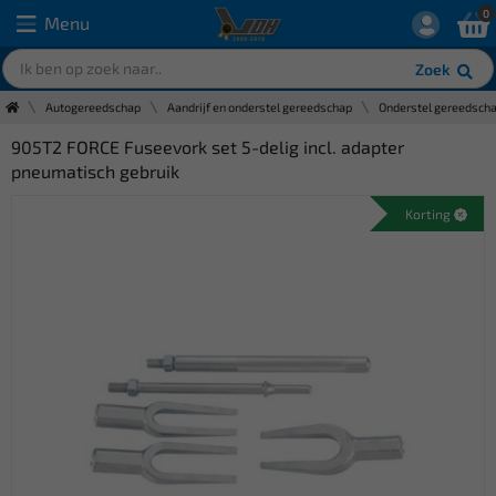
0
Menu
Zoek
Autogereedschap
Aandrijf en onderstel gereedschap
Onderstel gereedsch
905T2 FORCE Fuseevork set 5-delig incl. adapter
pneumatisch gebruik
Korting