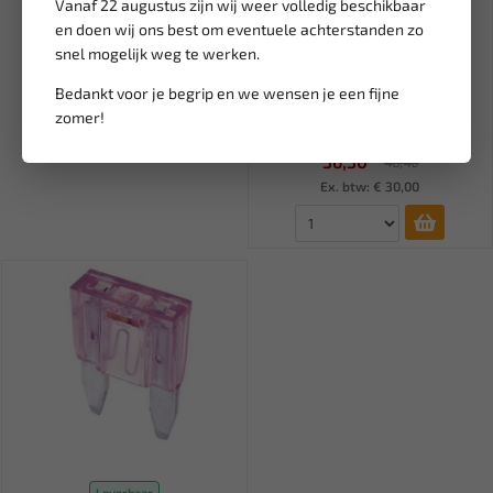
Vanaf 22 augustus zijn wij weer volledig beschikbaar
en doen wij ons best om eventuele achterstanden zo
snel mogelijk weg te werken.
Leverbaar
RODAC Opvangcontainer 5
Bedankt voor je begrip en we wensen je een fijne
liter RQN8070
zomer!
36,30
48,40
Ex. btw: € 30,00
Leverbaar