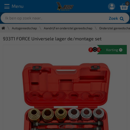
0
Menu
Zoek
Autogereedschap
Aandrijf en onderstel gereedschap
Onderstel gereedsch
933T1 FORCE Universele lager de/montage set
Korting