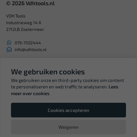
© 2026 Vdhtools.nl
VDH Tools
Industrieweg 14 A
2712LB Zoetermeer
079-7502444
info@vdhtools.nl
KVK: 27327513
BTW: NL819958657B01
We gebruiken cookies
We gebruiken onze en third-party cookies om content
te personaliseren en web traffic te analyseren.
Lees
meer over cookies
Volg ons
Cookies accepteren
Weigeren
© Copyright VDH Tools 2026 - een webshop van