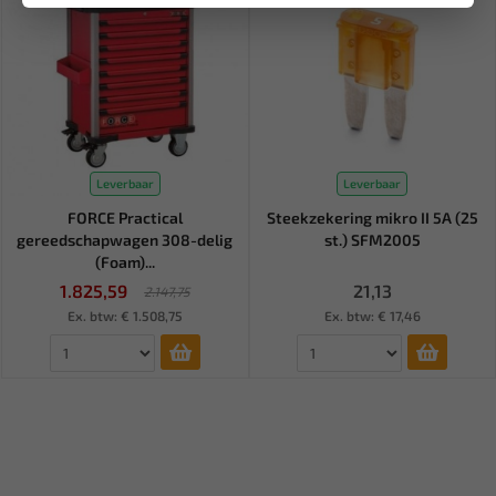
Leverbaar
Leverbaar
FORCE Practical
Steekzekering mikro II 5A (25
gereedschapwagen 308-delig
st.) SFM2005
(Foam)...
1.825,59
21,13
2.147,75
Ex. btw: € 1.508,75
Ex. btw: € 17,46