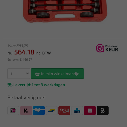
Van: 663,75
564,18
Nu:
inc. BTW
Ex. btw: € 466,27
In mijn winkelmandje
Levertijd: 1 tot 3 werkdagen
Betaal veilig met