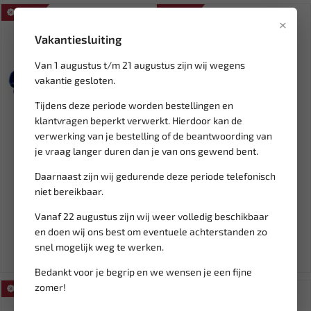
SALE!
SALE!
×
Vakantiesluiting
Van 1 augustus t/m 21 augustus zijn wij wegens
vakantie gesloten.
Tijdens deze periode worden bestellingen en
klantvragen beperkt verwerkt. Hierdoor kan de
verwerking van je bestelling of de beantwoording van
je vraag langer duren dan je van ons gewend bent.
Leverbaar
Leverbaar
RODAC 3/8" ratelsleutel
WEBER TOOLS Speciale 1/2"
Daarnaast zijn wij gedurende deze periode telefonisch
122Nm 1014100A
Krachtdop voor Aluminium...
niet bereikbaar.
Vanaf 22 augustus zijn wij weer volledig beschikbaar
120,88
8,13
229,90
9,56
en doen wij ons best om eventuele achterstanden zo
Ex. btw: € 99,90
Ex. btw: € 6,72
snel mogelijk weg te werken.
Bedankt voor je begrip en we wensen je een fijne
zomer!
SALE!