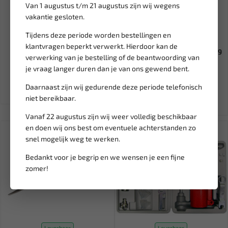
Van 1 augustus t/m 21 augustus zijn wij wegens
vakantie gesloten.
Niet op voorraad
Leverbaar
Tijdens deze periode worden bestellingen en
JBM Assortiment aluminium
BGS Universele
klantvragen beperkt verwerkt. Hierdoor kan de
blindklinkmoeren (150 st...
remterugdraaiset 6-delig 9159
verwerking van je bestelling of de beantwoording van
je vraag langer duren dan je van ons gewend bent.
19,95
94,78
111,50
Daarnaast zijn wij gedurende deze periode telefonisch
Ex. btw: € 16,49
Ex. btw: € 78,33
niet bereikbaar.
Vanaf 22 augustus zijn wij weer volledig beschikbaar
en doen wij ons best om eventuele achterstanden zo
SALE!
snel mogelijk weg te werken.
Bedankt voor je begrip en we wensen je een fijne
zomer!
Leverbaar
Leverbaar