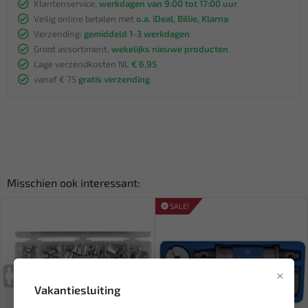
Klantenservice,
werkdagen van 9:00 tot 17:00 uur
Veilig online betalen met
o.a. iDeal, Billie, Klarna
Verzending:
gemiddeld 1-3 werkdagen
Groot assortiment,
wekelijks nieuwe producten
Lage verzendkosten NL
€ 6,95
vanaf € 75
gratis verzending
Misschien ook interessant:
SALE!
×
Vakantiesluiting