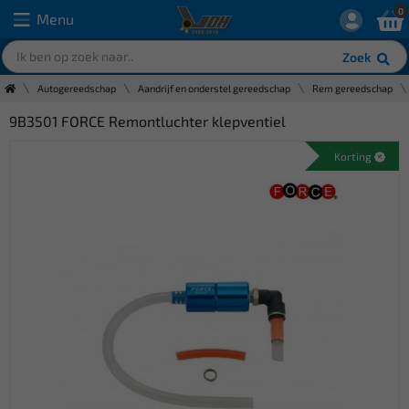
0
Menu
Zoek
Autogereedschap
Aandrijf en onderstel gereedschap
Rem gereedschap
9B3501 FORCE Remontluchter klepventiel
Korting