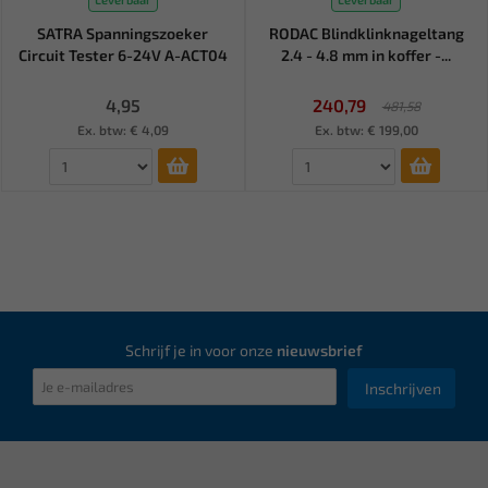
SATRA Spanningszoeker
RODAC Blindklinknageltang
Circuit Tester 6-24V A-ACT04
2.4 - 4.8 mm in koffer -...
4,95
240,79
481,58
Ex. btw: € 4,09
Ex. btw: € 199,00
Schrijf je in voor onze
nieuwsbrief
Inschrijven