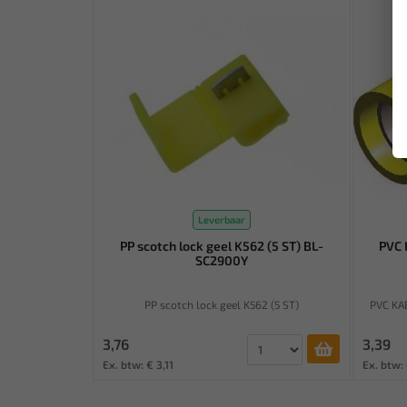
Leverbaar
PP scotch lock geel K562 (5 ST) BL-
PVC
SC2900Y
PP scotch lock geel K562 (5 ST)
PVC KA
3,76
3,39
Ex. btw: € 3,11
Ex. btw: