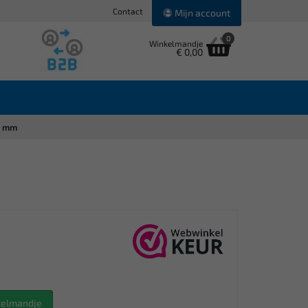
Contact
Mijn account
0
Winkelmandje
€ 0,00
75 mm
nkelmandje