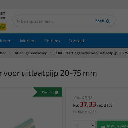
Zoek
ingen
Merken
Folders
Contact
chap
Uitlaat gereedschap
FORCE Kettingsnijder voor uitlaatpijp 20-
 voor uitlaatpijp 20-75 mm
Korting
Van: 43,92
37,33
Nu:
inc. BTW
Ex. btw: € 30,85
In mijn wi