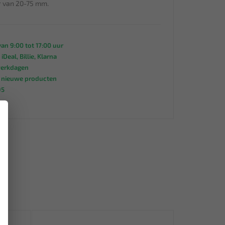
r van 20-75 mm.
an 9:00 tot 17:00 uur
 iDeal, Billie, Klarna
werkdagen
s nieuwe producten
95
×