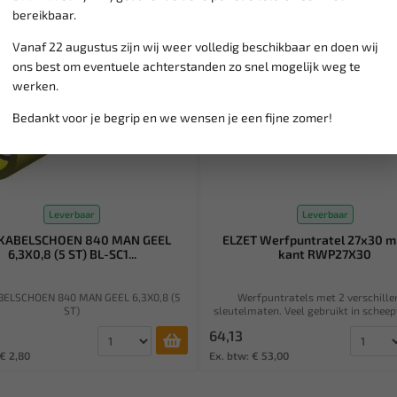
bereikbaar.
Vanaf 22 augustus zijn wij weer volledig beschikbaar en doen wij
ons best om eventuele achterstanden zo snel mogelijk weg te
werken.
Bedankt voor je begrip en we wensen je een fijne zomer!
Leverbaar
Leverbaar
 KABELSCHOEN 840 MAN GEEL
ELZET Werfpuntratel 27x30 m
6,3X0,8 (5 ST) BL-SC1...
kant RWP27X30
BELSCHOEN 840 MAN GEEL 6,3X0,8 (5
Werfpuntratels met 2 verschille
ST)
sleutelmaten. Veel gebruikt in scheepv
64,13
 € 2,80
Ex. btw: € 53,00