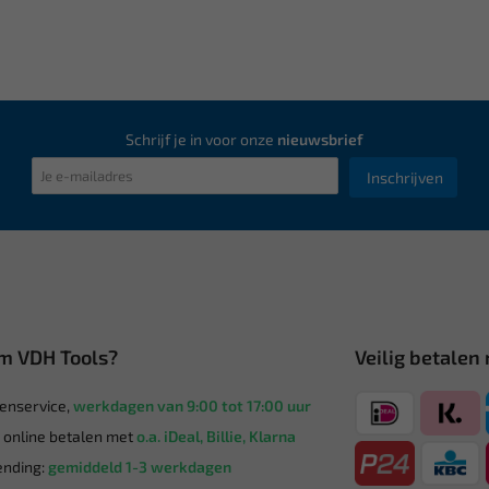
Schrijf je in voor onze
nieuwsbrief
Inschrijven
m VDH Tools?
Veilig betalen
enservice,
werkdagen van 9:00 tot 17:00 uur
g online betalen met
o.a. iDeal, Billie, Klarna
nding:
gemiddeld 1-3 werkdagen