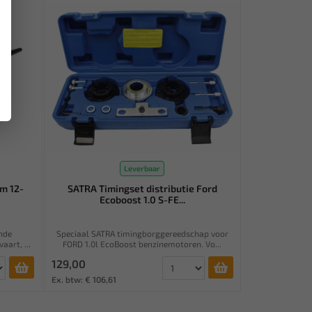
Leverbaar
m 12-
SATRA Timingset distributie Ford
Ecoboost 1.0 S-FE...
nde
Speciaal SATRA timingborggereedschap voor
aart, ...
FORD 1.0l EcoBoost benzinemotoren. Vo...
129,00
Ex. btw: € 106,61