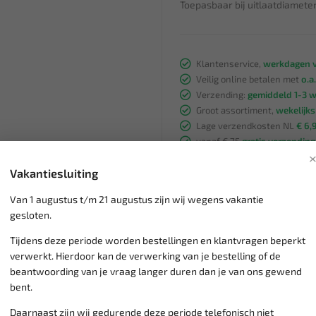
Toepasbaar bij uitlaatdiamete
Klantenservice,
werkdagen v
Veilig online betalen met
o.a.
Verzending:
gemiddeld 1-3 
Groot assortiment,
wekelijk
Lage verzendkosten NL
€ 6,
vanaf € 75
gratis verzending
Vakantiesluiting
Van 1 augustus t/m 21 augustus zijn wij wegens vakantie
gesloten.
Tijdens deze periode worden bestellingen en klantvragen beperkt
verwerkt. Hierdoor kan de verwerking van je bestelling of de
beantwoording van je vraag langer duren dan je van ons gewend
bent.
Daarnaast zijn wij gedurende deze periode telefonisch niet