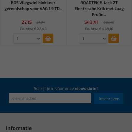
BGS Vliegwiel blokkeer
ROADTEK E-Jack 2T
gereedschap voor VAG 1.9 TD...
Elektrische Krik met Laag
Profie...
27,15
543,41
31,94
603,79
Ex. btw: € 22,44
Ex. btw: € 449,10
Schrijf je in voor onze
nieuwsbrief
Inschrijven
Informatie