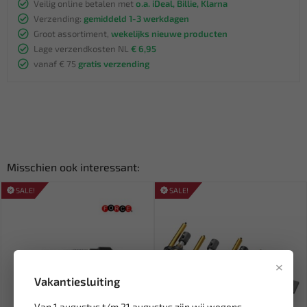
Veilig online betalen met
o.a. iDeal, Billie, Klarna
Verzending:
gemiddeld 1-3 werkdagen
Groot assortiment,
wekelijks nieuwe producten
Lage verzendkosten NL
€ 6,95
vanaf € 75
gratis verzending
Misschien ook interessant:
SALE!
SALE!
×
Vakantiesluiting
Van 1 augustus t/m 21 augustus zijn wij wegens