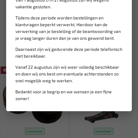
vakantie gesloten.
Leverbaar
Leverbaar
Tijdens deze periode worden bestellingen en
FORCE Krukas blokkeer pen
FORCE Brandstof injector
Audi, VW M14 x 1.5 9G130...
klantvragen beperkt verwerkt. Hierdoor kan de
trekker set BMW B36, B38,...
verwerking van je bestelling of de beantwoording van
je vraag langer duren dan je van ons gewend bent.
8,79
337,30
10,35
396,82
Ex. btw: € 7,27
Ex. btw: € 278,76
Daarnaast zijn wij gedurende deze periode telefonisch
niet bereikbaar.
Vanaf 22 augustus zijn wij weer volledig beschikbaar
SALE!
SALE!
en doen wij ons best om eventuele achterstanden zo
snel mogelijk weg te werken.
Bedankt voor je begrip en we wensen je een fijne
zomer!
Leverbaar
Leverbaar