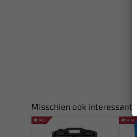
Misschien ook interessant:
SALE!
SALE!