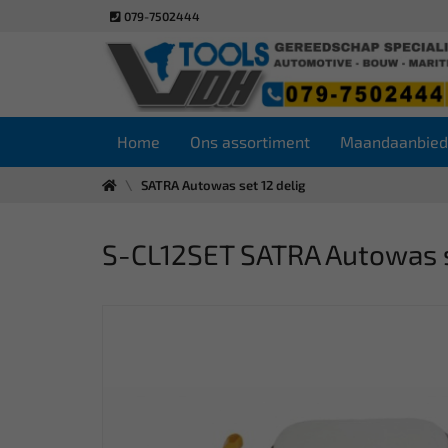
079-7502444
Home
Ons assortiment
Maandaanbied
SATRA Autowas set 12 delig
S-CL12SET SATRA Autowas s