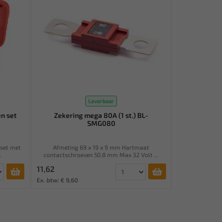
Leverbaar
n set
Zekering mega 80A (1 st.) BL-
SMG080
 set met
Afmeting 69 x 19 x 9 mm Hartmaat
.
contactschroeven 50.8 mm Max 32 Volt ...
11,62
Ex. btw: € 9,60