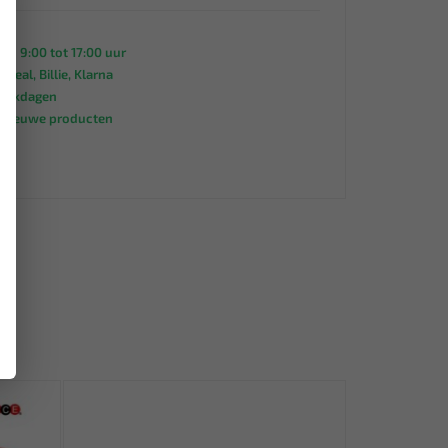
an 9:00 tot 17:00 uur
 iDeal, Billie, Klarna
werkdagen
s nieuwe producten
95