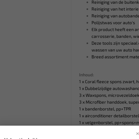
Reiniging van de buiten
Reiniging van het interi
Reiniging van autoband
Polijstwas voor auto's
Elk product heeft een an
carrosserie, banden, wi
Deze tools zijn speciaal
wassen van uw auto han
Breed assortiment mat
Inhoud:
1 x Coral fleece spons zwart, 
1 x Dubbelzijdige autowashan
3 x Waxspons, microvezeldoek
3 x Microfiber handdoek, supe
1 x bandenborstel, pp+TPR
1 x airconditioner detailborstel
1 x velgenborstel, pp+spons+
1 x Schraper, pp-pu