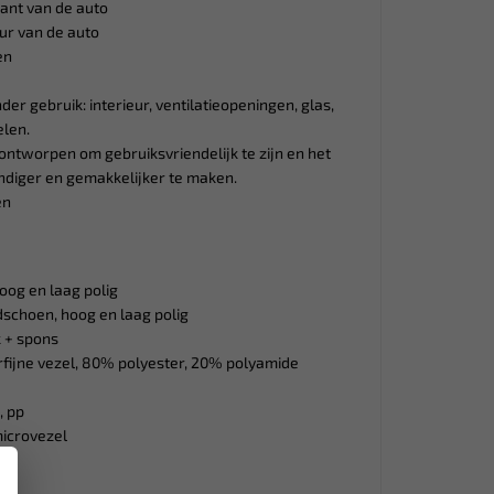
kant van de auto
eur van de auto
en
der gebruik: interieur, ventilatieopeningen, glas,
elen.
 ontworpen om gebruiksvriendelijk te zijn en het
diger en gemakkelijker te maken.
en
hoog en laag polig
dschoen, hoog en laag polig
 + spons
rfijne vezel, 80% polyester, 20% polyamide
, pp
microvezel
×