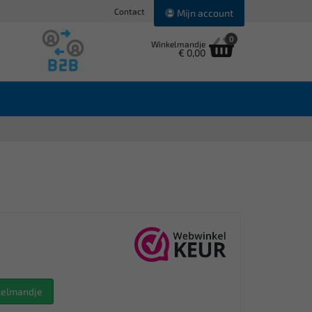
Contact
Mijn account
0
Winkelmandje
€ 0,00
nkelmandje