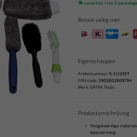
Levertijd: 1 tot 3 werkdag
Betaal veilig met
Eigenschappen
Artikelnummer:
S-CL12SET
EAN code:
5903802809794
Merk:
SATRA Tools
Productomschrijving
Hoogwaardige materiale
bescherming