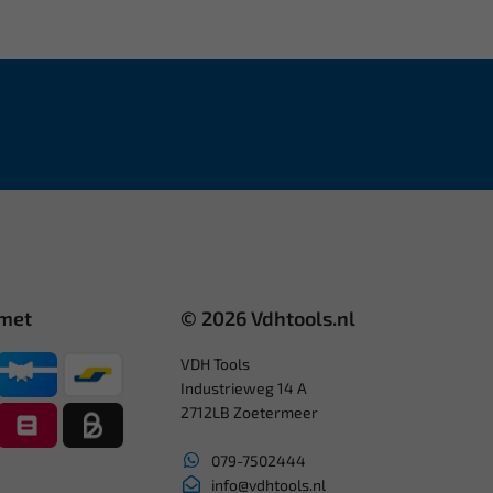
 met
© 2026 Vdhtools.nl
VDH Tools
Industrieweg 14 A
2712LB Zoetermeer
079-7502444
info@vdhtools.nl