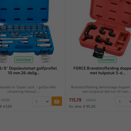
Leverbaar
Leverbaar
3/8'' Dopsleutelset golfprofiel
FORCE Brandstofleiding doppe
10 mm 26-delig...
met hulpstuk 5-d...
eutels in 'Super Lock' / golfprofiel
Brandstofleiding demontage doppen
uitvoering Inhoud: ...
een hulpstuk dat tot 45° kan ..
115,19
67,32
135,52
 € 47,29
Ex. btw: € 95,20