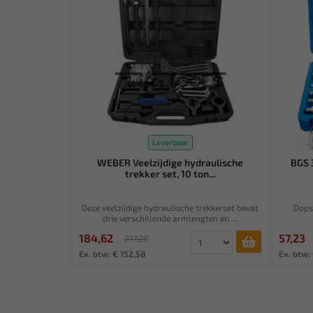
Leverbaar
WEBER Veelzijdige hydraulische
BGS 
trekker set, 10 ton...
Deze veelzijdige hydraulische trekkerset bevat
Dopsl
drie verschillende armlengten en ...
184,62
57,23
217,20
Ex. btw: € 152,58
Ex. btw: