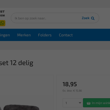
Zoek
ingen
Merken
Folders
Contact
et 12 delig
18,95
Ex. btw: € 15,66
In mijn wi