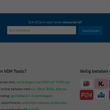
Schrijf je in voor onze
nieuwsbrief
Inschrijven
m VDH Tools?
Veilig betalen
enservice,
werkdagen van 9:00 tot 17:00 uur
g online betalen met
o.a. iDeal, Billie, Klarna
nding:
gemiddeld 1-3 werkdagen
 assortiment,
wekelijks nieuwe producten
verzendkosten NL
€ 6,95