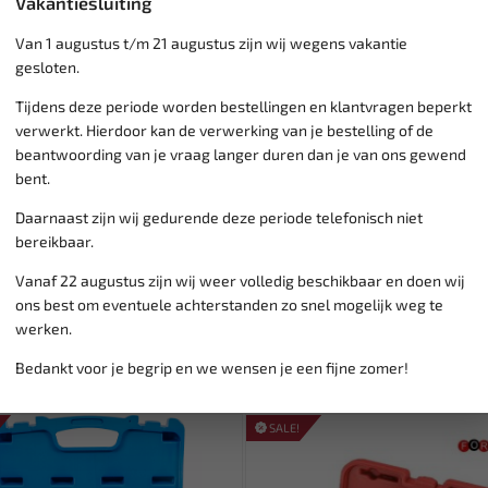
Vakantiesluiting
Van 1 augustus t/m 21 augustus zijn wij wegens vakantie
Klantenservice,
werkdagen v
gesloten.
Veilig online betalen met
o.a.
Verzending:
gemiddeld 1-3 
Tijdens deze periode worden bestellingen en klantvragen beperkt
Groot assortiment,
wekelijk
verwerkt. Hierdoor kan de verwerking van je bestelling of de
Lage verzendkosten NL
€ 6,
beantwoording van je vraag langer duren dan je van ons gewend
vanaf € 75
gratis verzending
bent.
Daarnaast zijn wij gedurende deze periode telefonisch niet
bereikbaar.
Vanaf 22 augustus zijn wij weer volledig beschikbaar en doen wij
ons best om eventuele achterstanden zo snel mogelijk weg te
werken.
Bedankt voor je begrip en we wensen je een fijne zomer!
SALE!