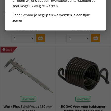
en doen wij ons best om eventuele achterstanden zo
Leverbaar
Leverbaar
snel mogelijk weg te werken.
ECO-LINE DUCT TAPE ZWART
SATRA Timingset distributie
50METER 50MM (1 ST) TAP-D...
VAG 1.2 6V & 12V S-900...
Bedankt voor je begrip en we wensen je een fijne
zomer!
13,78
24,95
Ex. btw: € 11,39
Ex. btw: € 20,62
SALE!
Leverbaar
Leverbaar
Work Plus Schuifmaat 150 mm
RODAC Veer voor hakhamer