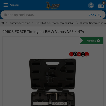
0
Menu
Zoek
Autogereedschap
Distributie en motor gereedschap
Distributiegereedscha
906G8 FORCE Timingset BMW Vanos N63 / N74
Korting