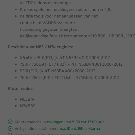
de TDC tijdens de montage
Krukas speld om het vliegwiel uit te lijnen in TDC
de drie tools voor het aanpassen van het
contactslot VANOS systeem :
huisvesting gegoten draagtas
gelijkwaardige fabriek instrumenten
119.890 , 118.090 , 118
Geschikt voor N63 / N74 engines:
X6 xDrive50i (E71) (4.4T N63B44O0) 2008-2012
750i / 750Li9 (F01 / F02) (4.4T, N63B44O0) 2008-2012
550i (F10) (4.4T, N63B44O0) 2008-2012
760i / 760Li (F01 / F02) (6.0L, N74B60U0) 2008-2012
Motor codes:
N63B44
N74B60
Klantenservice,
werkdagen van 9:00 tot 17:00 uur
Veilig online betalen met
o.a. iDeal, Billie, Klarna
Verzending:
gemiddeld 1-3 werkdagen