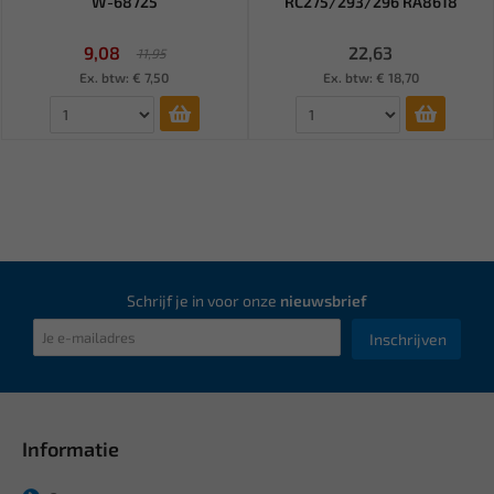
W-68725
RC275/293/296 RA8618
9,08
22,63
11,95
Ex. btw: € 7,50
Ex. btw: € 18,70
Schrijf je in voor onze
nieuwsbrief
Inschrijven
Informatie