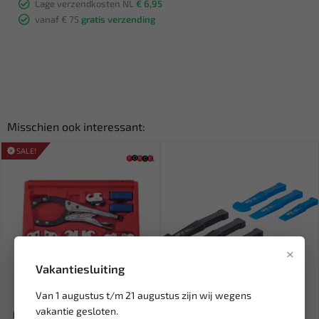
Lage verzendkosten NL
€ 6,95
vanaf € 75
gratis verzending
Misschien ook interessant:
SALE!
×
Vakantiesluiting
Leverbaar
Leverbaar
Van 1 augustus t/m 21 augustus zijn wij wegens
vakantie gesloten.
FORCE Multifunctionele tang
BGS Kunststof beitelset 6