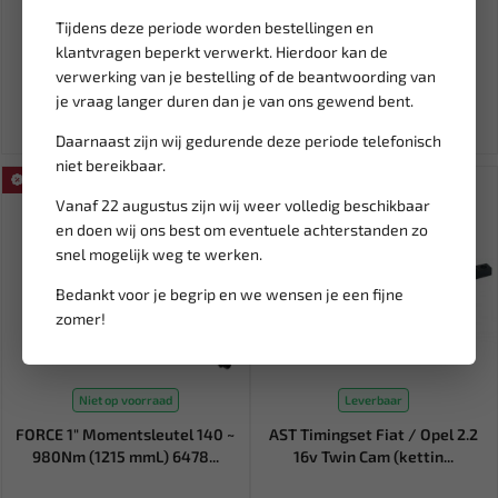
met gekartelde bek voo...
delig BGS-368
Tijdens deze periode worden bestellingen en
klantvragen beperkt verwerkt. Hierdoor kan de
76,06
13,43
89,48
verwerking van je bestelling of de beantwoording van
Ex. btw: € 62,86
Ex. btw: € 11,10
je vraag langer duren dan je van ons gewend bent.
Daarnaast zijn wij gedurende deze periode telefonisch
niet bereikbaar.
SALE!
Vanaf 22 augustus zijn wij weer volledig beschikbaar
en doen wij ons best om eventuele achterstanden zo
snel mogelijk weg te werken.
Bedankt voor je begrip en we wensen je een fijne
zomer!
Niet op voorraad
Leverbaar
FORCE 1" Momentsleutel 140 ~
AST Timingset Fiat / Opel 2.2
980Nm (1215 mmL) 6478...
16v Twin Cam (kettin...