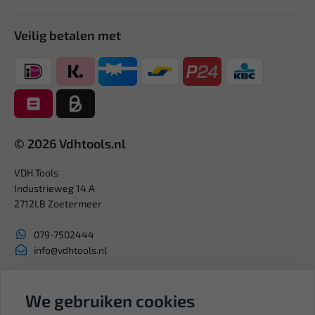
Veilig betalen met
© 2026 Vdhtools.nl
VDH Tools
Industrieweg 14 A
2712LB Zoetermeer
079-7502444
info@vdhtools.nl
KVK: 27327513
BTW: NL819958657B01
We gebruiken cookies