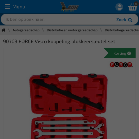
0
Menu
Zoek
Autogereedschap
Distributie en motor gereedschap
Distributiegereedscha
907G3 FORCE Visco koppeling blokkeersleutel set
Korting