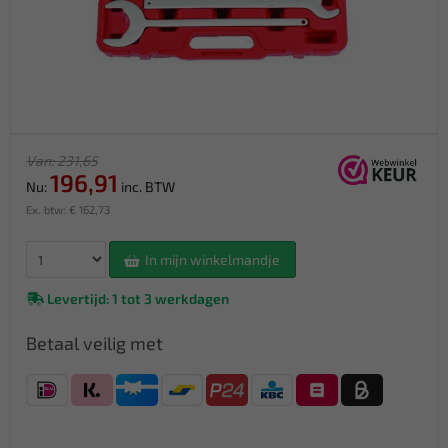
Van: 231,65
196,91
Nu:
inc. BTW
Ex. btw: € 162,73
In mijn winkelmandje
Levertijd: 1 tot 3 werkdagen
Betaal veilig met