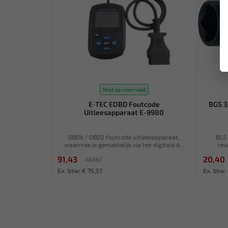
Niet op voorraad
E-TEC EOBD Foutcode
BGS 3
Uitleesapparaat E-9980
OBDII / OBD2 foutcode uitleesapparaat,
BGS 
waarmee je gemakkelijk via het digitale d...
res
91,43
20,40
107,57
Ex. btw: € 75,57
Ex. btw: 