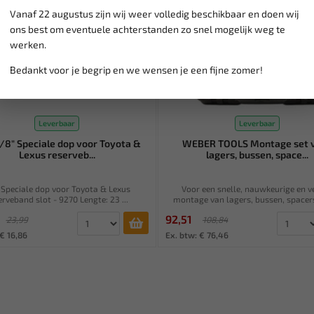
Vanaf 22 augustus zijn wij weer volledig beschikbaar en doen wij
ons best om eventuele achterstanden zo snel mogelijk weg te
werken.
Bedankt voor je begrip en we wensen je een fijne zomer!
Leverbaar
Leverbaar
/8" Speciale dop voor Toyota &
WEBER TOOLS Montage set 
Lexus reserveb...
lagers, bussen, space...
Speciale dop voor Toyota & Lexus
Voor een snelle, nauwkeurige en ve
erveband slot - 9270 Lengte: 23 ...
montage van lagers, bussen, spacers 
92,51
23,99
108,84
€ 16,86
Ex. btw: € 76,46