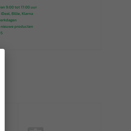
an 9:00 tot 17:00 uur
 iDeal, Billie, Klarna
werkdagen
s nieuwe producten
95
×