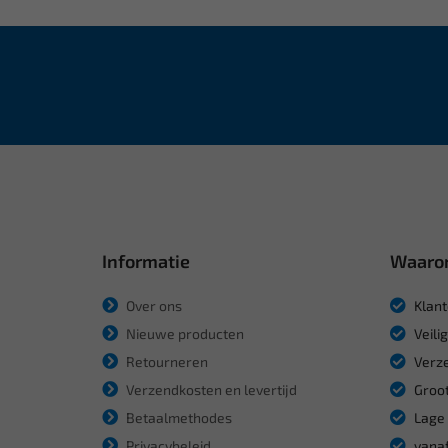
Informatie
Waaro
Over ons
Klant
Nieuwe producten
Veili
Retourneren
Verze
Verzendkosten en levertijd
Groot
Betaalmethodes
Lage 
Privacybeleid
vanaf