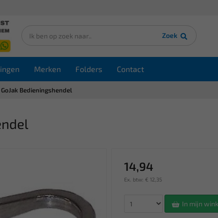
Zoek
ingen
Merken
Folders
Contact
GoJak Bedieningshendel
endel
14,94
Ex. btw: € 12,35
In mijn wi