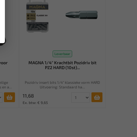
Leverbaar
voor
MAGNA 1/4" Krachtbit Pozidriv bit
PZ2 HARD (10st)...
ilige
Pozidriv insert bits 1/4” klassieke vorm HARD
en a...
Uitvoering: Standaard ha...
11,68
Ex. btw: € 9,65