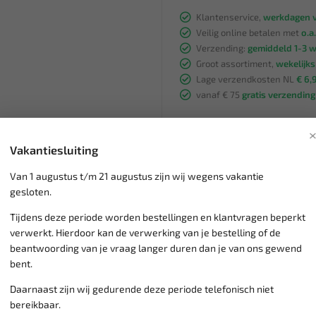
Klantenservice,
werkdagen v
Veilig online betalen met
o.a.
Verzending:
gemiddeld 1-3 
Groot assortiment,
wekelijk
Lage verzendkosten NL
€ 6,
vanaf € 75
gratis verzending
Vakantiesluiting
Van 1 augustus t/m 21 augustus zijn wij wegens vakantie
gesloten.
Tijdens deze periode worden bestellingen en klantvragen beperkt
verwerkt. Hierdoor kan de verwerking van je bestelling of de
beantwoording van je vraag langer duren dan je van ons gewend
SALE!
bent.
Daarnaast zijn wij gedurende deze periode telefonisch niet
bereikbaar.