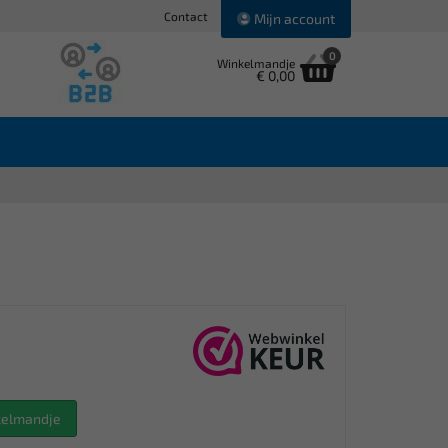
Contact
Mijn account
0
Winkelmandje
€ 0,00
nkelmandje