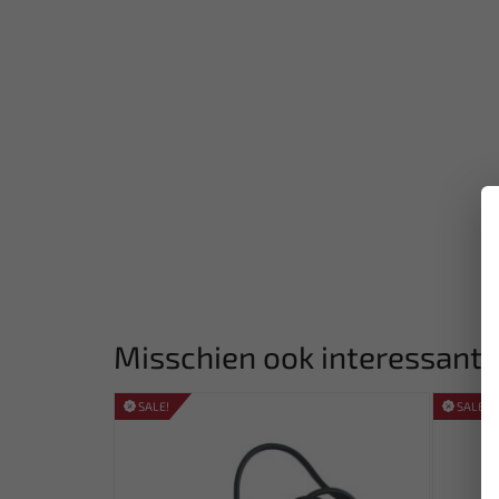
Misschien ook interessant:
SALE!
SALE!