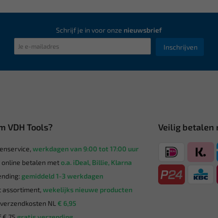
Schrijf je in voor onze
nieuwsbrief
Inschrijven
m VDH Tools?
Veilig betalen
enservice,
werkdagen van 9:00 tot 17:00 uur
g online betalen met
o.a. iDeal, Billie, Klarna
nding:
gemiddeld 1-3 werkdagen
 assortiment,
wekelijks nieuwe producten
verzendkosten NL
€ 6,95
 € 75
gratis verzending