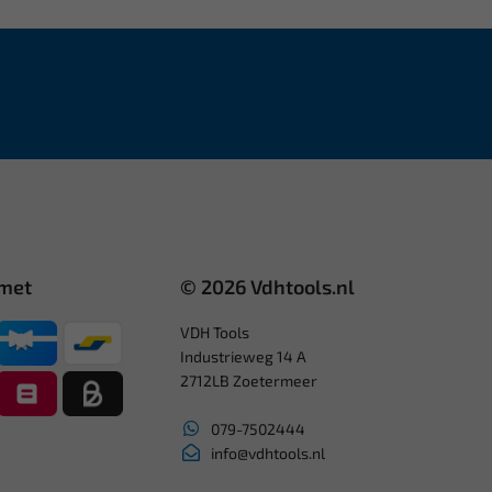
 met
© 2026 Vdhtools.nl
VDH Tools
Industrieweg 14 A
2712LB Zoetermeer
079-7502444
info@vdhtools.nl