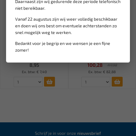
Daarnaast zijn wij gedurende deze periode telefonisch
niet bereikbaar.
Vanaf 22 augustus zijn wij weer volledig beschikbaar
en doen wij ons best om eventuele achterstanden zo
snel mogelijk weg te werken.
Leverbaar
Leverbaar
Bedankt voor je begrip en we wensen je een fijne
Work Plus Pijpsleutel set W-
FORCE 1/2" Ratelset 6-delig
zomer!
31410
T40612
8,95
100,28
117,98
Ex. btw: € 7,40
Ex. btw: € 82,88
Schrijf je in voor onze
nieuwsbrief