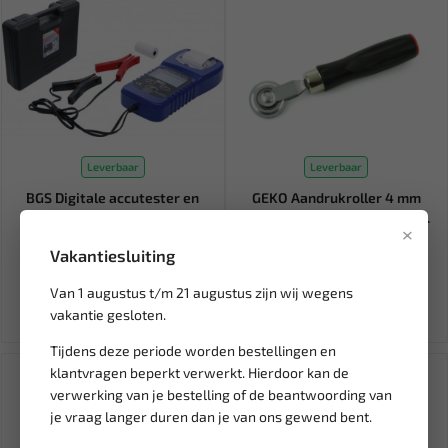
Leverbaar
Leverbaar
BGS Digitale accutester en
GEKO Aandrukroller 4 mm
laadsysteemtester met p...
voor bandenreparatie en pr...
×
Vakantiesluiting
202,08
7,95
254,73
Ex. btw: € 167,01
Ex. btw: € 6,57
Van 1 augustus t/m 21 augustus zijn wij wegens
vakantie gesloten.
Tijdens deze periode worden bestellingen en
SALE!
klantvragen beperkt verwerkt. Hierdoor kan de
verwerking van je bestelling of de beantwoording van
je vraag langer duren dan je van ons gewend bent.