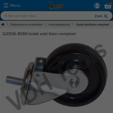
0
Menu
Zoek
Toebehoren en onderdelen
Autoverplaatsers
GoJak wiel klein compleet
GJ2006-B56N GoJak wiel klein compleet