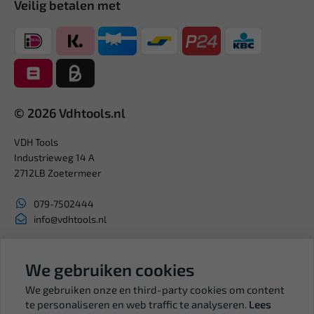
Veilig betalen met
© 2026 Vdhtools.nl
VDH Tools
Industrieweg 14 A
2712LB Zoetermeer
079-7502444
info@vdhtools.nl
KVK: 27327513
We gebruiken cookies
BTW: NL819958657B01
We gebruiken onze en third-party cookies om content
te personaliseren en web traffic te analyseren.
Lees