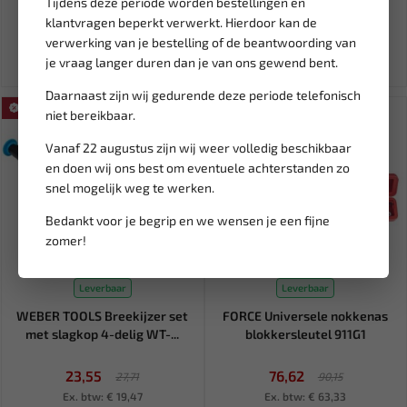
Tijdens deze periode worden bestellingen en
229,66
27,94
270,19
32,88
klantvragen beperkt verwerkt. Hierdoor kan de
Ex. btw: € 189,81
Ex. btw: € 23,09
verwerking van je bestelling of de beantwoording van
je vraag langer duren dan je van ons gewend bent.
Daarnaast zijn wij gedurende deze periode telefonisch
SALE!
SALE!
niet bereikbaar.
Vanaf 22 augustus zijn wij weer volledig beschikbaar
en doen wij ons best om eventuele achterstanden zo
snel mogelijk weg te werken.
Bedankt voor je begrip en we wensen je een fijne
zomer!
Leverbaar
Leverbaar
WEBER TOOLS Breekijzer set
FORCE Universele nokkenas
met slagkop 4-delig WT-...
blokkersleutel 911G1
23,55
76,62
27,71
90,15
Ex. btw: € 19,47
Ex. btw: € 63,33