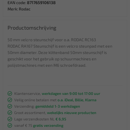
EAN code:
8717659106138
Merk:
Rodac
Productomschrijving
50 mm velcro steunschijf voor o.a. RODAC RC163
RODAC RA167 Steunschijf is een velcro steunpad met een
50mm diameter. Deze klittenband 50mm steunschijf is
geschikt voor het gebruik op schuurmachines en
polijstmachines met een M6 schroefdraad.
Klantenservice,
werkdagen van 9:00 tot 17:00 uur
Veilig online betalen met
o.a. iDeal, Billie, Klarna
Verzending:
gemiddeld 1-3 werkdagen
Groot assortiment,
wekelijks nieuwe producten
Lage verzendkosten NL
€ 6,95
vanaf € 75
gratis verzending