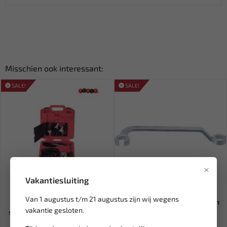
Misschien ook interessant:
SALE!
SALE!
×
Vakantiesluiting
Leverbaar
Leverbaar
Van 1 augustus t/m 21 augustus zijn wij wegens
FORCE Elektrische
BGS Dubbele ringsleutel, open
vakantie gesloten.
stethoscoop in koffer 9G2202
voor Diesel Injector...