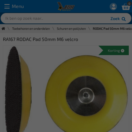
0
Menu
Zoek
Toebehoren en onderdelen
Schuren en polijsten
RODAC Pad 50mm M6 velc
RA167 RODAC Pad 50mm M6 velcro
Korting