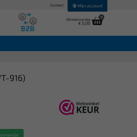
Contact
Mijn account
0
Winkelmandje
€ 0,00
WT-916)
nkelmandje