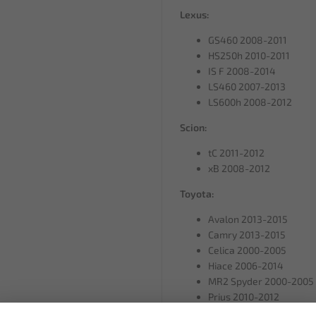
Lexus:
GS460 2008-2011
HS250h 2010-2011
IS F 2008-2014
LS460 2007-2013
LS600h 2008-2012
Scion:
tC 2011-2012
xB 2008-2012
Toyota:
Avalon 2013-2015
Camry 2013-2015
Celica 2000-2005
Hiace 2006-2014
MR2 Spyder 2000-2005
Prius 2010-2012
Prius C 2013-2013