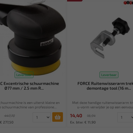
Leverbaar
Leverbaar
C Excentrische schuurmachine
FORCE Ruitenwisserarm tre
Ø77 mm / 2.5 mm R...
demontage tool (16 m...
chuurmachine is een uiterst kleine en
Met deze handige ruitenwisserarm tr
e schuurmachine van professione...
u-vorm verwijder je op een eenvoud
14,40
447,70
16,94
 € 277,50
Ex. btw: € 11,90