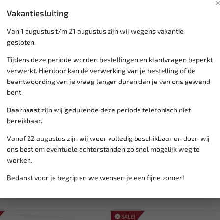
Prius V 2012-2012
Vakantiesluiting
Van 1 augustus t/m 21 augustus zijn wij wegens vakantie
gesloten.
Klantenservice,
werkdagen v
Tijdens deze periode worden bestellingen en klantvragen beperkt
Veilig online betalen met
o.a.
verwerkt. Hierdoor kan de verwerking van je bestelling of de
Verzending:
gemiddeld 1-3 
beantwoording van je vraag langer duren dan je van ons gewend
Groot assortiment,
wekelijk
bent.
Lage verzendkosten NL
€ 6,
vanaf € 75
gratis verzending
Daarnaast zijn wij gedurende deze periode telefonisch niet
bereikbaar.
Vanaf 22 augustus zijn wij weer volledig beschikbaar en doen wij
ons best om eventuele achterstanden zo snel mogelijk weg te
werken.
Bedankt voor je begrip en we wensen je een fijne zomer!
SALE!