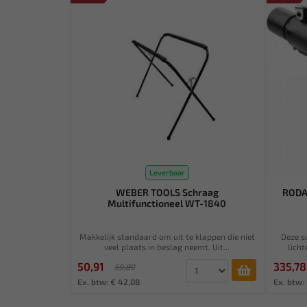
Leverbaar
WEBER TOOLS Schraag
RODA
Multifunctioneel WT-1840
Makkelijk standaard om uit te klappen die niet
Deze s
veel plaats in beslag neemt. Uit...
licht
50,91
335,78
59,89
Ex. btw: € 42,08
Ex. btw: