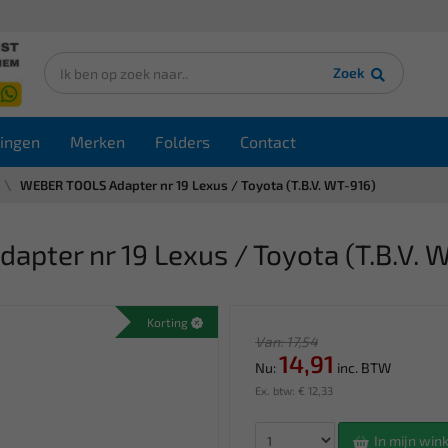
Zoek
ingen
Merken
Folders
Contact
WEBER TOOLS Adapter nr 19 Lexus / Toyota (T.B.V. WT-916)
ter nr 19 Lexus / Toyota (T.B.V. 
Korting
Van: 17,54
14,91
Nu:
inc. BTW
Ex. btw: € 12,33
In mijn wi