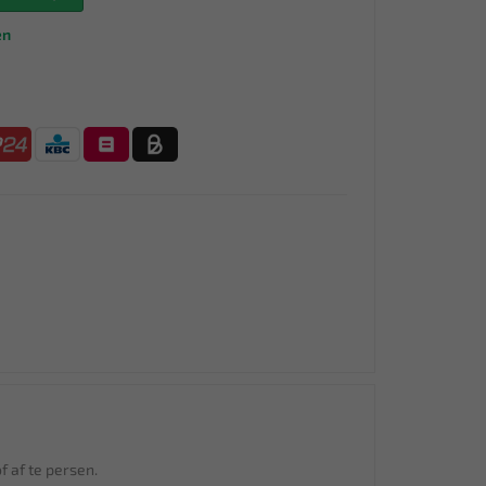
en
f af te persen.