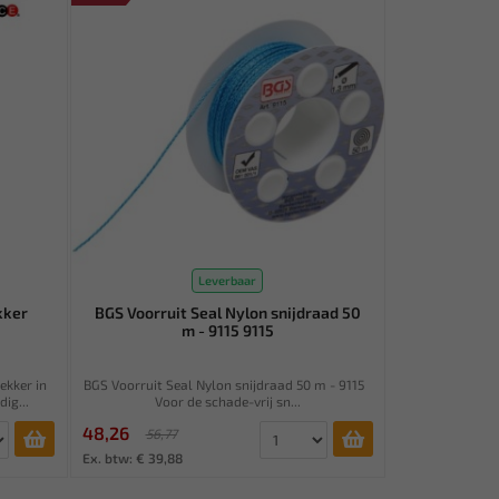
Leverbaar
kker
BGS Voorruit Seal Nylon snijdraad 50
m - 9115 9115
ekker in
BGS Voorruit Seal Nylon snijdraad 50 m - 9115
ig...
Voor de schade-vrij sn...
48,26
56,77
Ex. btw: € 39,88