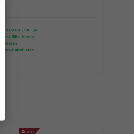
×
an 9:00 tot 17:00 uur
 iDeal, Billie, Klarna
werkdagen
s nieuwe producten
95
SALE!