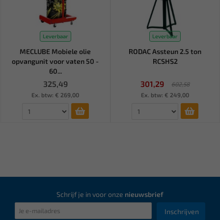
Leverbaar
Leverbaar
MECLUBE Mobiele olie
RODAC Assteun 2.5 ton
opvangunit voor vaten 50 -
RCSHS2
60...
325,49
301,29
602,58
Ex. btw: € 269,00
Ex. btw: € 249,00
Schrijf je in voor onze
nieuwsbrief
Inschrijven