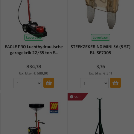
Leverbaar
Leverbaar
EAGLE PRO Luchthydraulische
STEEKZEKERING MINI 5A (5 ST)
garagekrik 22/35 ton E...
BL-SF7005
834,78
3,76
Ex. btw: € 689,90
Ex. btw: € 3,11
SALE!