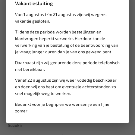
Vakantiesluiting
Sunfire ( 1999-2005 )
Saab:
Van 1 augustus t/m 21 augustus zijn wij wegens
vakantie gesloten.
9-3 ( 1998-2002 )
9-3 Cabriolet ( 1998-2003 )
Tijdens deze periode worden bestellingen en
9-5 ( 1997-2009 )
klantvragen beperkt verwerkt. Hierdoor kan de
verwerking van je bestelling of de beantwoording van
Satum:
je vraag langer duren dan je van ons gewend bent.
SC1 ( 1996-2002 )
Daarnaast zijn wij gedurende deze periode telefonisch
SC2 ( 1996-2002 )
niet bereikbaar.
SL ( 1996-2002 )
SL1 ( 1996-2002 )
Vanaf 22 augustus zijn wij weer volledig beschikbaar
en doen wij ons best om eventuele achterstanden zo
Skoda:
snel mogelijk weg te werken.
Felicia I Fun ( 1997-2002 )
Bedankt voor je begrip en we wensen je een fijne
Felicia II ( 1998-2001 )
zomer!
Roomster ( 2006-2010 )
Suzuki: