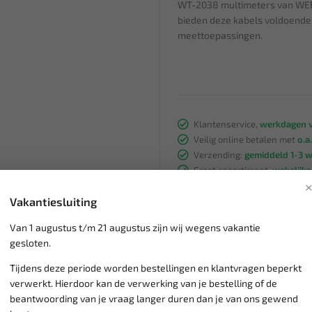
WT-2038 multimeters van WEBE
bieden deze kabels voldoende b
meettoepassingen.
Klantenservice,
werkdagen v
Veilig online betalen met
o.a.
Verzending:
gemiddeld 1-3 
Groot assortiment,
wekelijk
Lage verzendkosten NL
€ 6,
Vakantiesluiting
vanaf € 75
gratis verzending
Van 1 augustus t/m 21 augustus zijn wij wegens vakantie
gesloten.
Tijdens deze periode worden bestellingen en klantvragen beperkt
verwerkt. Hierdoor kan de verwerking van je bestelling of de
beantwoording van je vraag langer duren dan je van ons gewend