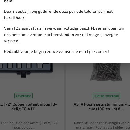
bent.
Daarnaast zijn wij gedurende deze periode telefonisch niet
bereikbaar.
Vanaf 22 augustus zijn wij weer volledig beschikbaar en doen wij
ons best om eventuele achterstanden zo snel mogelijk weg te
werken.
Bedankt voor je begrip en we wensen je een fijne zomer!
Leverbaar
Niet op voorraad
E 1/2" Doppen bitset inbus 10-
ASTA Popnagels aluminium 4,
delig FC-4111
mm (100 stuks) A-...
 1/2'' Inbus op dop 4mm (55mm) 1/2''
Geschikt voor het bevestigen van d
Inbus op dop...
materialen. Popnagels hebben een