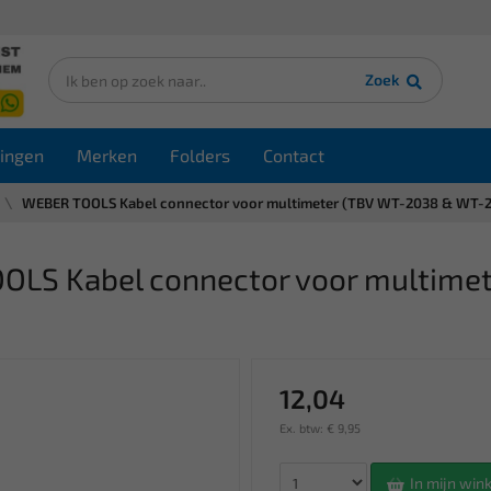
Zoek
ingen
Merken
Folders
Contact
WEBER TOOLS Kabel connector voor multimeter (TBV WT-2038 & WT-
LS Kabel connector voor multime
12,04
Ex. btw: € 9,95
In mijn wi