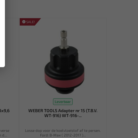
SALE!
Leverbaar
8x9,6
WEBER TOOLS Adapter nr 15 (T.B.V.
WT-916) WT-916-...
iverse
Losse dop voor de koelvloeistof af te persen.
 d...
Ford: B-Max ( 2012-2017 )...