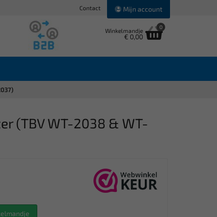
Contact
Mijn account
0
Winkelmandje
€ 0,00
2037)
ter (TBV WT-2038 & WT-
nkelmandje