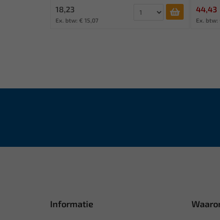
18,23
44,43
Ex. btw: € 15,07
Ex. btw:
Informatie
Waaro