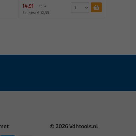
14,91
17,54
Ex. btw: € 12,33
 met
© 2026 Vdhtools.nl