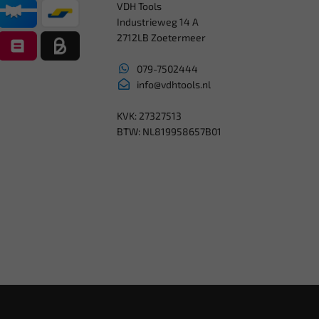
VDH Tools
Industrieweg 14 A
2712LB Zoetermeer
079-7502444
info@vdhtools.nl
KVK: 27327513
BTW: NL819958657B01