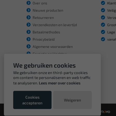
Over ons
Klant
Nieuwe producten
Veili
Retourneren
Verze
Verzendkosten en levertijd
Groot
Betaalmethodes
Lage 
Privacybeleid
vanaf
Algemene voorwaarden
Garantie en klachten
We gebruiken cookies
We gebruiken onze en third-party cookies
om content te personaliseren en web traffic
te analyseren.
Lees meer over cookies
Cookies
Weigeren
accepteren
© Copyright VDH Tools 2026 - een webshop van