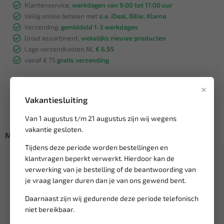
Klantenservice,
werkdagen van 9:00 tot 17:00 uur
Veilig online betalen met
o.a. iDeal, Billie, Klarna
Verzending:
gemiddeld 1-3 werkdagen
Groot assortiment,
wekelijks nieuwe producten
Lage verzendkosten NL
€ 6,95
vanaf € 75
gratis verzending
×
Vakantiesluiting
Van 1 augustus t/m 21 augustus zijn wij wegens
vakantie gesloten.
Misschien ook interessant:
Tijdens deze periode worden bestellingen en
SALE!
klantvragen beperkt verwerkt. Hierdoor kan de
verwerking van je bestelling of de beantwoording van
je vraag langer duren dan je van ons gewend bent.
Daarnaast zijn wij gedurende deze periode telefonisch
niet bereikbaar.