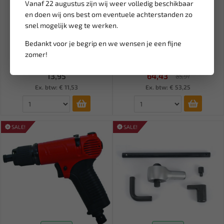
Vanaf 22 augustus zijn wij weer volledig beschikbaar
en doen wij ons best om eventuele achterstanden zo
snel mogelijk weg te werken.
Leverbaar
Leverbaar
Rex SDS plus Hamerboor 12 x
RODAC Automatische
Bedankt voor je begrip en we wensen je een fijne
160 mm lang 12.160
vulnippel bel (RQN2017)
zomer!
RQNA200...
13,95
64,43
85,91
Ex. btw: € 11,53
Ex. btw: € 53,25
SALE!
SALE!