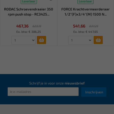
Leverbaar
Leverbaar
RODAC Schroevendraaier 350
FORCE Krachtvermeerderaar
rpm push stop - RC3425...
1/2''(F)x3/4''(M) 1500 N...
467,36
541,66
623,15
637,25
Ex. btw: € 386,25
Ex. btw: € 447,65
Schrijf je in voor onze
nieuwsbrief
Inschrijven