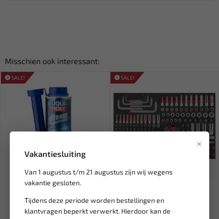
Misschien ook interessant:
SALE!
SALE!
×
Vakantiesluiting
Van 1 augustus t/m 21 augustus zijn wij wegens
Leverbaar
Niet op voorraad
vakantie gesloten.
LIQUI MOLY Hybride Additief
FORCE 1/4" & 3/8" doppen
250 ml LM-1001
combinatie set (EVA) 175-...
Tijdens deze periode worden bestellingen en
klantvragen beperkt verwerkt. Hierdoor kan de