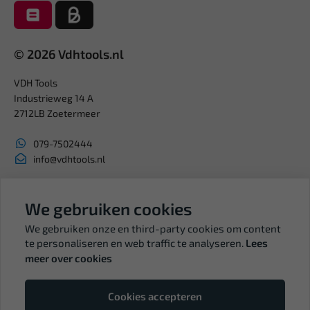
© 2026 Vdhtools.nl
VDH Tools
Industrieweg 14 A
2712LB Zoetermeer
079-7502444
info@vdhtools.nl
KVK: 27327513
We gebruiken cookies
BTW: NL819958657B01
We gebruiken onze en third-party cookies om content
te personaliseren en web traffic te analyseren.
Lees
meer over cookies
Volg ons
Cookies accepteren