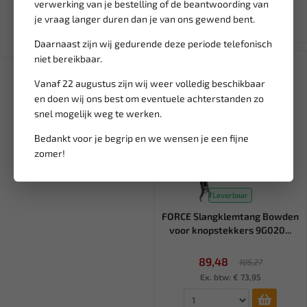
8,76
405,13
verwerking van je bestelling of de beantwoording van
10,95
476,62
je vraag langer duren dan je van ons gewend bent.
Ex. btw: € 7,24
Ex. btw: € 334,82
Daarnaast zijn wij gedurende deze periode telefonisch
niet bereikbaar.
SALE!
Vanaf 22 augustus zijn wij weer volledig beschikbaar
en doen wij ons best om eventuele achterstanden zo
snel mogelijk weg te werken.
Bedankt voor je begrip en we wensen je een fijne
zomer!
Leverbaar
FORCE Slangklemtang Bowden
voor knopstekkers 9G020...
89,48
105,27
Ex. btw: € 73,95