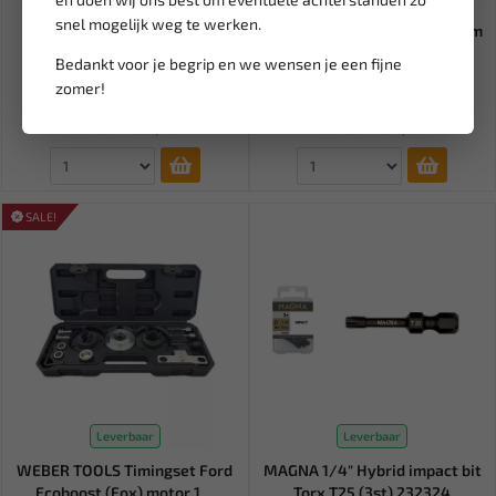
snel mogelijk weg te werken.
BGS Tandriemschijf trekker
FORCE Micrometer 75-100 mm
universeel - 8273 8273
5096P9100
Bedankt voor je begrip en we wensen je een fijne
zomer!
37,75
94,11
44,41
110,72
Ex. btw: € 31,20
Ex. btw: € 77,78
SALE!
Leverbaar
Leverbaar
WEBER TOOLS Timingset Ford
MAGNA 1/4" Hybrid impact bit
Ecoboost (Fox) motor 1....
Torx T25 (3st) 232324