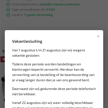
Groot assortiment,
wekelijks nieuwe producten
Lage verzendkosten NL
€ 6,95
vanaf € 75
gratis verzending
×
Vakantiesluiting
Van 1 augustus t/m 21 augustus zijn wij wegens
Misschien ook interessant:
vakantie gesloten.
SALE!
SALE!
Tijdens deze periode worden bestellingen en
klantvragen beperkt verwerkt. Hierdoor kan de
verwerking van je bestelling of de beantwoording van
je vraag langer duren dan je van ons gewend bent.
Daarnaast zijn wij gedurende deze periode telefonisch
niet bereikbaar.
Vanaf 22 augustus zijn wij weer volledig beschikbaar
Leverbaar
Leverbaar
en doen wij ons best om eventuele achterstanden zo