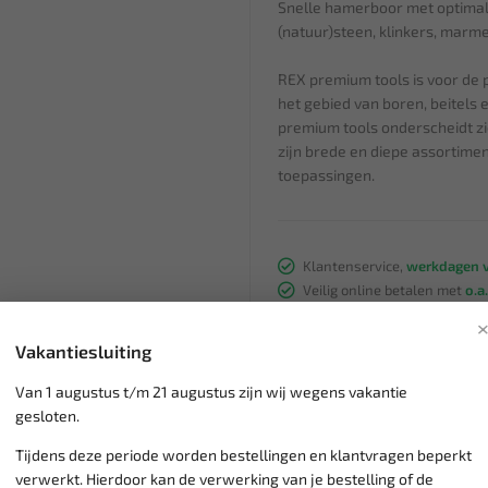
Snelle hamerboor met optimale
(natuur)steen, klinkers, marmer
REX premium tools is voor de 
het gebied van boren, beitels
premium tools onderscheidt z
zijn brede en diepe assortime
toepassingen.
Klantenservice,
werkdagen v
Veilig online betalen met
o.a.
Verzending:
gemiddeld 1-3 
Groot assortiment,
wekelijk
Vakantiesluiting
Lage verzendkosten NL
€ 6,
vanaf € 75
gratis verzending
Van 1 augustus t/m 21 augustus zijn wij wegens vakantie
gesloten.
Tijdens deze periode worden bestellingen en klantvragen beperkt
verwerkt. Hierdoor kan de verwerking van je bestelling of de