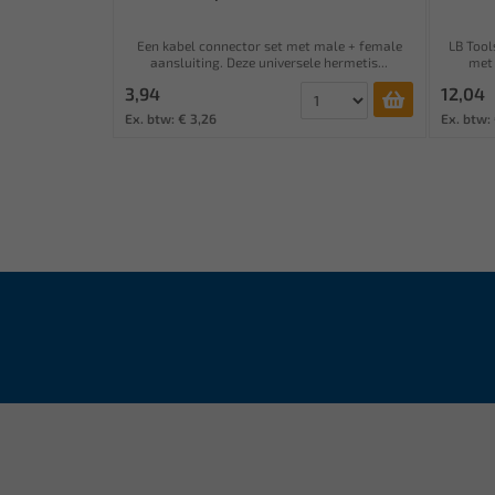
Een kabel connector set met male + female
LB Tool
aansluiting. Deze universele hermetis...
met 
3,94
12,04
Ex. btw: € 3,26
Ex. btw: