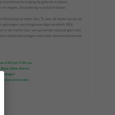
 krachtoverbrenging bij gebruik in beton,
 en tegels. Verpakking: kunststof blister.
professional al meer dan 75 jaar de beste keuze op
 en gatzagen van hoogwaardige kwaliteit. REX
ich in de markt voor verspanende oplossingen met
nt en biedt oplossingen voor alle veelvoorkomende
an 9:00 tot 17:00 uur
 iDeal, Billie, Klarna
werkdagen
×
s nieuwe producten
95