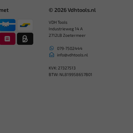
 met
© 2026 Vdhtools.nl
VDH Tools
Industrieweg 14 A
2712LB Zoetermeer
079-7502444
info@vdhtools.nl
KVK: 27327513
BTW: NL819958657B01