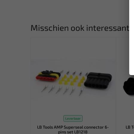
Misschien ook interessant:
Leverbaar
LB Tools AMP Superseal connector 6-
LB T
pins set LB1218