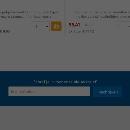
s polijstset met 80mm polijstschijven
Voor het controleren en instellen 
velcro steunschijf en boormachi...
nokkenas distributietijden. Is verei
86,41
101,66
 € 9,95
Ex. btw: € 71,42
Schrijf je in voor onze
nieuwsbrief
Inschrijven