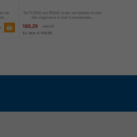
van de
De TL3050 van RODAC is een verrijdbaar krukje
st...
dat uitgevoerd is met 5 zwenkwiele...
180,29
408,98
Ex. btw: € 149,00