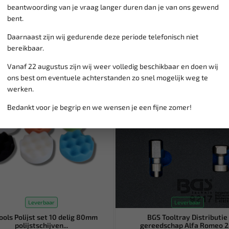
beantwoording van je vraag langer duren dan je van ons gewend
bent.
Daarnaast zijn wij gedurende deze periode telefonisch niet
bereikbaar.
Vanaf 22 augustus zijn wij weer volledig beschikbaar en doen wij
SALE!
ons best om eventuele achterstanden zo snel mogelijk weg te
werken.
Bedankt voor je begrip en we wensen je een fijne zomer!
Leverbaar
Leverbaar
ools Polijst set 10 delig 80mm
BGS Tooltray Distributie
polijstschijven...
gereedschap Alfa Romeo 2..