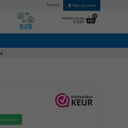
Contact
Mijn account
0
Winkelmandje
€ 0,00
ng
nkelmandje