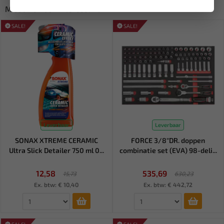
Misschien ook interessant:
SALE!
SALE!
Leverbaar
Leverbaar
SONAX XTREME CERAMIC
FORCE 3/8"DR. doppen
Ultra Slick Detailer 750 ml 0...
combinatie set (EVA) 98-deli...
12,58
535,69
15,73
630,23
Ex. btw: € 10,40
Ex. btw: € 442,72