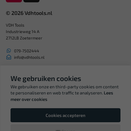
© 2026 Vdhtools.nl
VDH Tools
Industrieweg 14 A
2712LB Zoetermeer
079-7502444
info@vdhtools.nl
KVK: 27327513
BTW: NL819958657B01
We gebruiken cookies
We gebruiken onze en third-party cookies om content
te personaliseren en web traffic te analyseren.
Lees
meer over cookies
Volg ons
Cookies accepteren