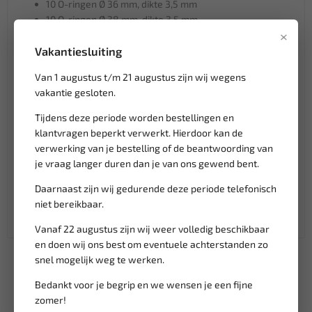
10 O-ringen Ø 36 mm, dikte 3,5 mm
10 O-ringen Ø 38 mm, dikte 3,5 mm
×
10 O-ringen Ø 41 mm, dikte 3,5 mm
10 O-ringen Ø 44 mm, dikte 3,5 mm
Vakantiesluiting
10 O-ringen Ø 47 mm, dikte 3,5 mm
Van 1 augustus t/m 21 augustus zijn wij wegens
10 O-ringen Ø 50 mm, dikte 3,5 mm
vakantie gesloten.
Tijdens deze periode worden bestellingen en
klantvragen beperkt verwerkt. Hierdoor kan de
Klantenservice,
werkdagen van 9:00 tot 17:00 uur
verwerking van je bestelling of de beantwoording van
Veilig online betalen met
o.a. iDeal, Billie, Klarna
je vraag langer duren dan je van ons gewend bent.
Verzending:
gemiddeld 1-3 werkdagen
Daarnaast zijn wij gedurende deze periode telefonisch
Groot assortiment,
wekelijks nieuwe producten
niet bereikbaar.
Lage verzendkosten NL
€ 6,95
vanaf € 75
gratis verzending
Vanaf 22 augustus zijn wij weer volledig beschikbaar
en doen wij ons best om eventuele achterstanden zo
snel mogelijk weg te werken.
Bedankt voor je begrip en we wensen je een fijne
zomer!