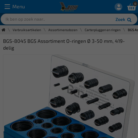
0
Menu
Zoek
Verbruiksartikelen
Assortimensdozen
Carterpluggen en ringen
BGS As
BGS-8045 BGS Assortiment O-ringen Ø 3-50 mm, 419-
delig