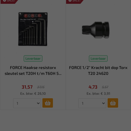
SALE!
SALE!
Leverbaar
Leverbaar
FORCE Haakse resistorx
FORCE 1/2" Kracht bit dop Torx
sleutel set T20H t/m T60H 5...
T20 24620
31,57
4,73
37,15
5,57
Ex. btw: € 26,10
Ex. btw: € 3,91