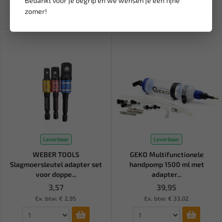
Bedankt voor je begrip en we wensen je een fijne
Ex. btw: € 18,45
Ex. btw: € 23,10
zomer!
Leverbaar
Leverbaar
WEBER TOOLS
GEKO Multifunctionele
Slagmoersleutel adapter set
handpomp 1500 ml met
voor doppe...
adapter...
3,57
39,95
Ex. btw: € 2,95
Ex. btw: € 33,02