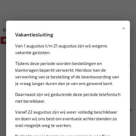
×
Misschien ook interessant:
Vakantiesluiting
SALE!
SALE!
Van 1 augustus t/m 21 augustus zijn wij wegens
vakantie gesloten.
Tijdens deze periode worden bestellingen en
klantvragen beperkt verwerkt. Hierdoor kan de
verwerking van je bestelling of de beantwoording van
je vraag langer duren dan je van ons gewend bent.
Daarnaast zijn wij gedurende deze periode telefonisch
niet bereikbaar.
Leverbaar
Leverbaar
FORCE Olie carterplug
RODAC 1/4" Mini-olienevelaar
Vanaf 22 augustus zijn wij weer volledig beschikbaar
dopsleutel set FC-5051
RA8640
en doen wij ons best om eventuele achterstanden zo
snel mogelijk weg te werken.
22,32
27,95
26,26
35,09