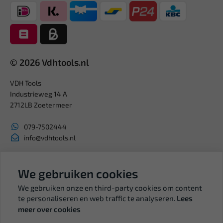
© 2026 Vdhtools.nl
VDH Tools
Industrieweg 14 A
2712LB Zoetermeer
079-7502444
info@vdhtools.nl
KVK: 27327513
BTW: NL819958657B01
We gebruiken cookies
We gebruiken onze en third-party cookies om content
te personaliseren en web traffic te analyseren.
Lees
meer over cookies
Volg ons