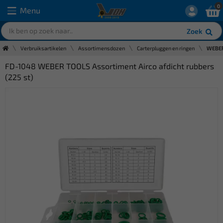
0
Menu
Zoek
Verbruiksartikelen
Assortimensdozen
Carterpluggen en ringen
WEBER 
FD-1048 WEBER TOOLS Assortiment Airco afdicht rubbers
(225 st)