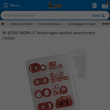
0
Menu
Zoek
Verbruiksartikelen
Assortimensdozen
Carterpluggen en ringen
WORK-I
W-62565 WORK-IT Vezelringen sanitair assortiment
(150st)