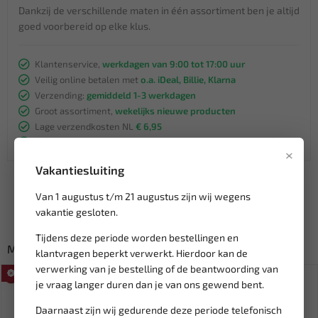
Dankzij de verschillende maten in één assortiment ben je altijd
goed voorbereid op elke klus.
Klantenservice,
werkdagen van 9:00 tot 17:00 uur
Veilig online betalen met
o.a. iDeal, Billie, Klarna
Verzending:
gemiddeld 1-3 werkdagen
Groot assortiment,
wekelijks nieuwe producten
Lage verzendkosten NL
€ 6,95
vanaf € 75
gratis verzending
×
Vakantiesluiting
Van 1 augustus t/m 21 augustus zijn wij wegens
vakantie gesloten.
Tijdens deze periode worden bestellingen en
Misschien ook interessant:
klantvragen beperkt verwerkt. Hierdoor kan de
verwerking van je bestelling of de beantwoording van
SALE!
SALE!
je vraag langer duren dan je van ons gewend bent.
Daarnaast zijn wij gedurende deze periode telefonisch