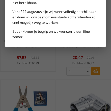
niet bereikbaar.
Vanaf 22 augustus zijn wij weer volledig beschikbaar
en doen wij ons best om eventuele achterstanden zo
snel mogelijk weg te werken.
Bedankt voor je begrip en we wensen je een fijne
Niet op voorraad
Leverbaar
zomer!
FORCE 3/8" Momentsleutel 5-
WEBER TOOLS Vloeistof
25 Nm 6473275K
hevelpomp 500 ml WT-3008
87,83
20,47
103,33
24,08
Ex. btw: € 72,59
Ex. btw: € 16,92