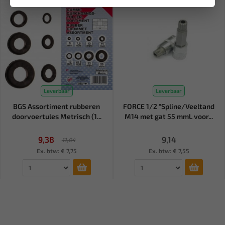
Leverbaar
Leverbaar
BGS Assortiment rubberen
FORCE 1/2 "Spline/Veeltand
doorvoertules Metrisch (1...
M14 met gat 55 mmL voor...
9,38
9,14
11,04
Ex. btw: € 7,75
Ex. btw: € 7,55