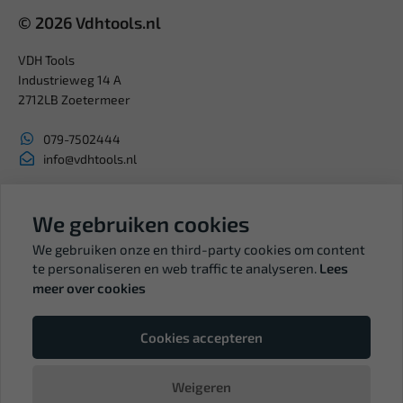
© 2026 Vdhtools.nl
VDH Tools
Industrieweg 14 A
2712LB Zoetermeer
079-7502444
info@vdhtools.nl
KVK: 27327513
BTW: NL819958657B01
We gebruiken cookies
We gebruiken onze en third-party cookies om content
te personaliseren en web traffic te analyseren.
Lees
meer over cookies
Volg ons
Cookies accepteren
Weigeren