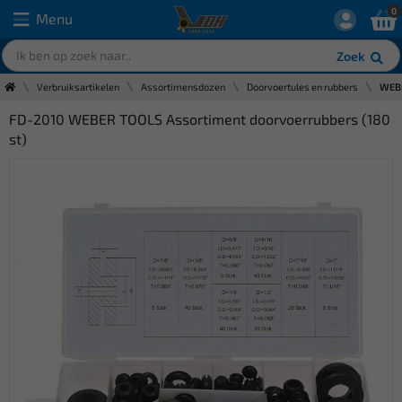
0
Menu
Zoek
Verbruiksartikelen
Assortimensdozen
Doorvoertules en rubbers
WEBE
FD-2010 WEBER TOOLS Assortiment doorvoerrubbers (180
st)