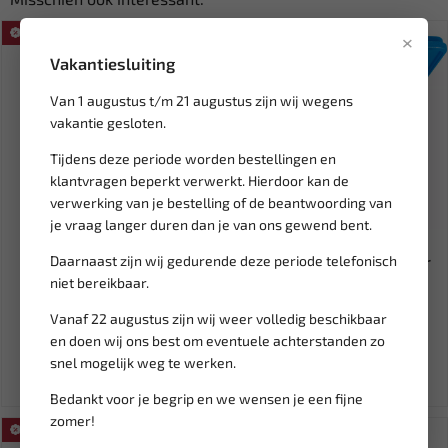
SALE!
SALE!
×
Vakantiesluiting
Van 1 augustus t/m 21 augustus zijn wij wegens
vakantie gesloten.
Tijdens deze periode worden bestellingen en
klantvragen beperkt verwerkt. Hierdoor kan de
verwerking van je bestelling of de beantwoording van
je vraag langer duren dan je van ons gewend bent.
Leverbaar
Leverbaar
Daarnaast zijn wij gedurende deze periode telefonisch
HALDER Bankhamer
BGS Timing assortiment voor
Maxxcraft 1000 Gram H-
Renault - 8154 8154
niet bereikbaar.
3666.010
Vanaf 22 augustus zijn wij weer volledig beschikbaar
61,47
155,60
68,30
183,06
en doen wij ons best om eventuele achterstanden zo
Ex. btw: € 50,81
Ex. btw: € 128,60
snel mogelijk weg te werken.
Bedankt voor je begrip en we wensen je een fijne
zomer!
SALE!