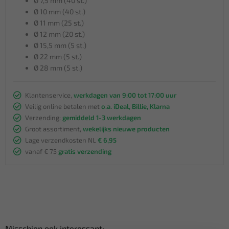
Ø 7,5 mm (40 st.)
Ø 10 mm (40 st.)
Ø 11 mm (25 st.)
Ø 12 mm (20 st.)
Ø 15,5 mm (5 st.)
Ø 22 mm (5 st.)
Ø 28 mm (5 st.)
Klantenservice,
werkdagen van 9:00 tot 17:00 uur
Veilig online betalen met
o.a. iDeal, Billie, Klarna
Verzending:
gemiddeld 1-3 werkdagen
Groot assortiment,
wekelijks nieuwe producten
Lage verzendkosten NL
€ 6,95
vanaf € 75
gratis verzending
Misschien ook interessant: