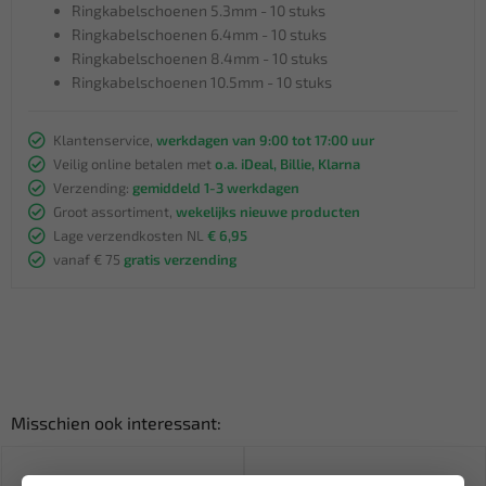
Ringkabelschoenen 5.3mm - 10 stuks
Ringkabelschoenen 6.4mm - 10 stuks
Ringkabelschoenen 8.4mm - 10 stuks
Ringkabelschoenen 10.5mm - 10 stuks
Klantenservice,
werkdagen van 9:00 tot 17:00 uur
Veilig online betalen met
o.a. iDeal, Billie, Klarna
Verzending:
gemiddeld 1-3 werkdagen
Groot assortiment,
wekelijks nieuwe producten
Lage verzendkosten NL
€ 6,95
vanaf € 75
gratis verzending
Misschien ook interessant: