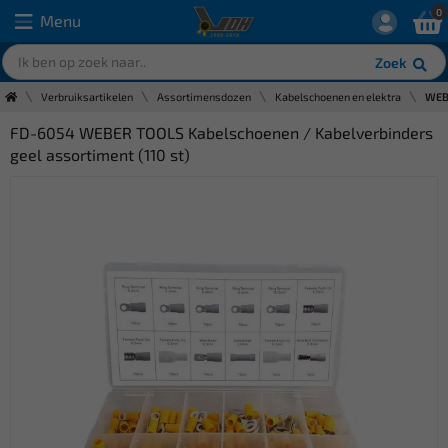
0
Menu
Zoek
Verbruiksartikelen
Assortimensdozen
Kabelschoenen en elektra
WEBE
FD-6054 WEBER TOOLS Kabelschoenen / Kabelverbinders
geel assortiment (110 st)