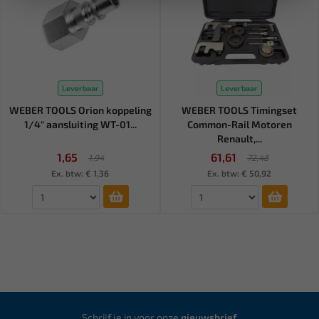
Leverbaar
Leverbaar
WEBER TOOLS Orion koppeling
WEBER TOOLS Timingset
1/4" aansluiting WT-01...
Common-Rail Motoren
Renault,...
1,65
61,61
1,94
72,48
Ex. btw: € 1,36
Ex. btw: € 50,92
Schrijf je in voor onze
nieuwsbrief