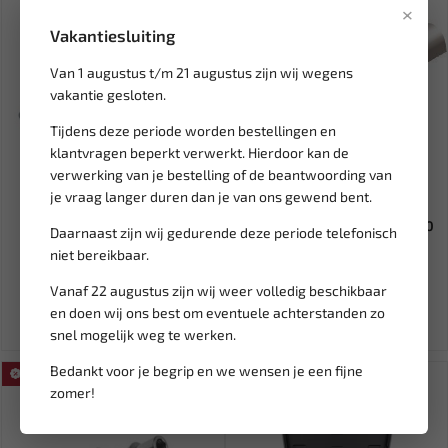
×
Vakantiesluiting
Van 1 augustus t/m 21 augustus zijn wij wegens
vakantie gesloten.
Tijdens deze periode worden bestellingen en
klantvragen beperkt verwerkt. Hierdoor kan de
verwerking van je bestelling of de beantwoording van
Leverbaar
Leverbaar
je vraag langer duren dan je van ons gewend bent.
Borggereedschap
PVC KABELSCHOEN 559
spelingcompensatie via
VROUW ROOD 2,8X0,5MM (50
Daarnaast zijn wij gedurende deze periode telefonisch
aandrijfas,...
ST) S...
niet bereikbaar.
24,49
12,34
Vanaf 22 augustus zijn wij weer volledig beschikbaar
Ex. btw: € 20,24
Ex. btw: € 10,20
en doen wij ons best om eventuele achterstanden zo
snel mogelijk weg te werken.
Bedankt voor je begrip en we wensen je een fijne
SALE!
SALE!
zomer!