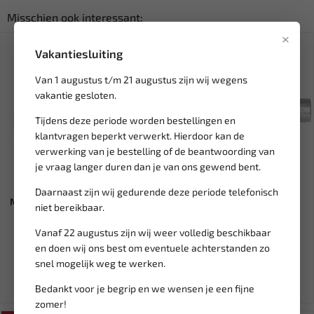
Misschien ook interessant:
×
SALE!
Vakantiesluiting
Van 1 augustus t/m 21 augustus zijn wij wegens
vakantie gesloten.
Tijdens deze periode worden bestellingen en
klantvragen beperkt verwerkt. Hierdoor kan de
verwerking van je bestelling of de beantwoording van
je vraag langer duren dan je van ons gewend bent.
Leverbaar
Leverbaar
Daarnaast zijn wij gedurende deze periode telefonisch
MIDLOCK Laadstroom-Ampere
FORCE Torx T50x110 mm
niet bereikbaar.
meter TE-75
stiftsleutel voor
werkzaamhe...
Vanaf 22 augustus zijn wij weer volledig beschikbaar
60,44
14,60
en doen wij ons best om eventuele achterstanden zo
17,18
snel mogelijk weg te werken.
Ex. btw: € 49,95
Ex. btw: € 12,07
Bedankt voor je begrip en we wensen je een fijne
zomer!