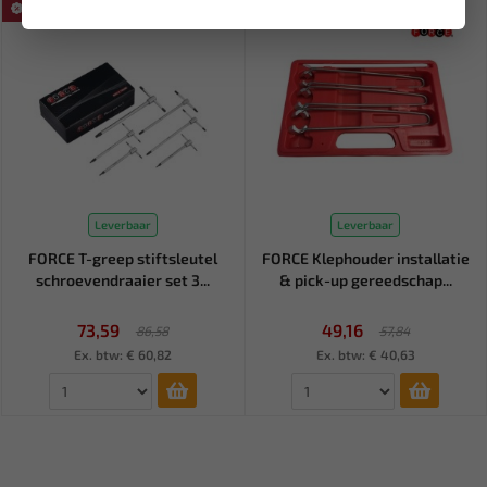
SALE!
SALE!
Leverbaar
Leverbaar
FORCE T-greep stiftsleutel
FORCE Klephouder installatie
schroevendraaier set 3...
& pick-up gereedschap...
73,59
49,16
86,58
57,84
Ex. btw: € 60,82
Ex. btw: € 40,63