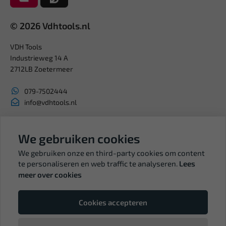
© 2026 Vdhtools.nl
VDH Tools
Industrieweg 14 A
2712LB Zoetermeer
079-7502444
info@vdhtools.nl
KVK: 27327513
BTW: NL819958657B01
We gebruiken cookies
We gebruiken onze en third-party cookies om content
te personaliseren en web traffic te analyseren.
Lees
meer over cookies
Volg ons
Cookies accepteren