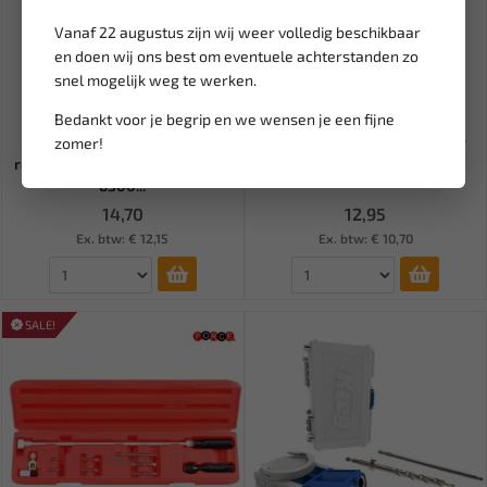
Vanaf 22 augustus zijn wij weer volledig beschikbaar
en doen wij ons best om eventuele achterstanden zo
snel mogelijk weg te werken.
Leverbaar
Leverbaar
Bedankt voor je begrip en we wensen je een fijne
FORCE Bougiegat
ASTA 1/2" Gradenhoekmeter
zomer!
reinigingstap 10 mm tot 12 mm
AH-1814
6300...
14,70
12,95
Ex. btw: € 12,15
Ex. btw: € 10,70
SALE!