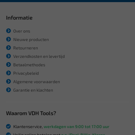
Informatie
Over ons
Nieuwe producten
Retourneren
Verzendkosten en levertijd
Betaalmethodes
Privacybeleid
Algemene voorwaarden
Garantie en klachten
Waarom VDH Tools?
Klantenservice,
werkdagen van 9:00 tot 17:00 uur
Veilig online betalen met
o.a. iDeal, Billie, Klarna