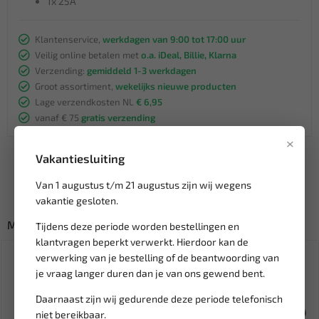
1x 25A
Klantenservice,
werkdagen van 9:00 tot 17:00 uur
Veilig online betalen met
o.a. iDeal, Billie, Klarna
Verzending:
gemiddeld 1-3 werkdagen
Groot assortiment,
wekelijks nieuwe producten
Lage verzendkosten NL
€ 6,95
vanaf € 75
gratis verzending
×
Vakantiesluiting
Van 1 augustus t/m 21 augustus zijn wij wegens
vakantie gesloten.
Misschien ook interessant:
Tijdens deze periode worden bestellingen en
klantvragen beperkt verwerkt. Hierdoor kan de
verwerking van je bestelling of de beantwoording van
je vraag langer duren dan je van ons gewend bent.
Daarnaast zijn wij gedurende deze periode telefonisch
niet bereikbaar.