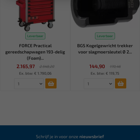
Leverbaar
Leverbaar
FORCE Practical
BGS Kogelgewricht trekker
gereedschapwagen 193-delig
voor slagmoersleutel Ø 2...
(Foam)...
2.165,97
144,90
2.548,20
170,46
Ex. btw: € 1.790,06
Ex. btw: € 119,75
Schrijf je in voor onze
nieuwsbrief