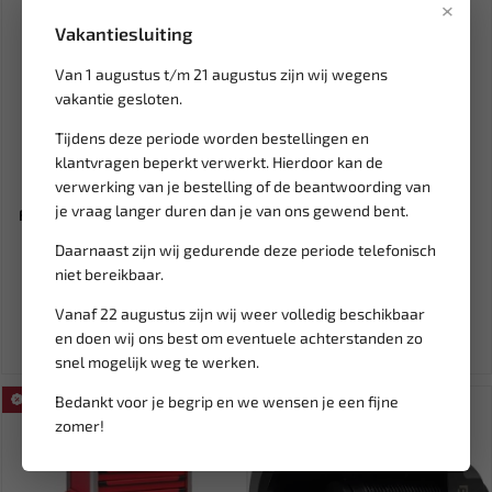
×
Vakantiesluiting
Van 1 augustus t/m 21 augustus zijn wij wegens
vakantie gesloten.
Tijdens deze periode worden bestellingen en
klantvragen beperkt verwerkt. Hierdoor kan de
Leverbaar
Leverbaar
verwerking van je bestelling of de beantwoording van
je vraag langer duren dan je van ons gewend bent.
FORCE Remdruk tester 914B2
RODAC Nevelspuit 50 liter
RQN5025
Daarnaast zijn wij gedurende deze periode telefonisch
niet bereikbaar.
155,82
840,95
183,32
892,98
Vanaf 22 augustus zijn wij weer volledig beschikbaar
Ex. btw: € 128,78
Ex. btw: € 695,00
en doen wij ons best om eventuele achterstanden zo
snel mogelijk weg te werken.
Bedankt voor je begrip en we wensen je een fijne
SALE!
SALE!
zomer!