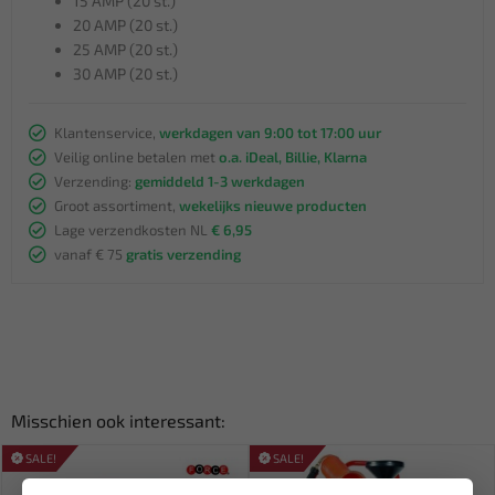
15 AMP (20 st.)
20 AMP (20 st.)
25 AMP (20 st.)
30 AMP (20 st.)
Klantenservice,
werkdagen van 9:00 tot 17:00 uur
Veilig online betalen met
o.a. iDeal, Billie, Klarna
Verzending:
gemiddeld 1-3 werkdagen
Groot assortiment,
wekelijks nieuwe producten
Lage verzendkosten NL
€ 6,95
vanaf € 75
gratis verzending
Misschien ook interessant:
SALE!
SALE!