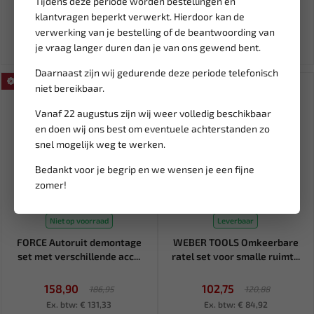
Tijdens deze periode worden bestellingen en
7,95
82,18
96,68
klantvragen beperkt verwerkt. Hierdoor kan de
Ex. btw: € 6,57
Ex. btw: € 67,92
verwerking van je bestelling of de beantwoording van
je vraag langer duren dan je van ons gewend bent.
Daarnaast zijn wij gedurende deze periode telefonisch
SALE!
SALE!
niet bereikbaar.
Vanaf 22 augustus zijn wij weer volledig beschikbaar
en doen wij ons best om eventuele achterstanden zo
snel mogelijk weg te werken.
Bedankt voor je begrip en we wensen je een fijne
zomer!
Niet op voorraad
Leverbaar
FORCE Autoruit demontage
WEBER TOOLS Omkeerbare
set met verschillende acc...
ratel set voor smalle ruimt...
158,90
102,75
186,95
120,88
Ex. btw: € 131,33
Ex. btw: € 84,92