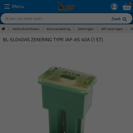
0
Menu
Zoek
Verbruiksartikelen
Kleinverpakking
Zekeringen
JAP zekeringen
J
BL-SL040AS ZEKERING TYPE JAP-AS 40A (1 ST)