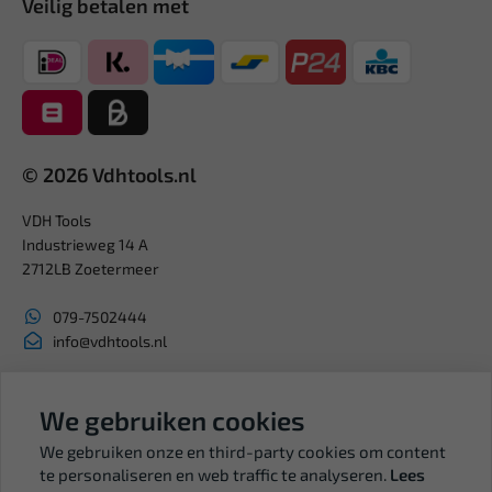
Veilig betalen met
© 2026 Vdhtools.nl
VDH Tools
Industrieweg 14 A
2712LB Zoetermeer
079-7502444
info@vdhtools.nl
KVK: 27327513
BTW: NL819958657B01
We gebruiken cookies
We gebruiken onze en third-party cookies om content
te personaliseren en web traffic te analyseren.
Lees