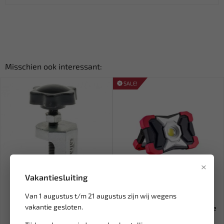
Misschien ook interessant:
SALE!
×
Vakantiesluiting
Leverbaar
Leverbaar
Van 1 augustus t/m 21 augustus zijn wij wegens
SATRA Ruitenwisserarm
BRIGHT LINE Compacte
vakantie gesloten.
trekker S-90056
werklamp powerbank functie
Ma...