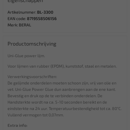
Eigenschappen
Artikelnummer:
BL-3300
EAN code:
8719558506156
Merk:
BERAL
Productomschrijving
Uni-Glue power lijm.
Voor lijmen van rubber (EPDM), kunststof, staal en metalen.
Verwerkingsvoorschriften:
De gelijmde onderdelen moeten schoon zijn, vrij van olie en
vet. Uni-Glue Power Glue dun aanbrengen aan de ene kant.
Bevestig en druk op de te verbinden onderdelen. De
Handsterkte wordt na ca. 5-10 seconden bereikt en de
eindsterkte na 24 uur. Temperatuurbestendigheid tot ca. 80°C.
Vullend vermogen tot 0,07mm.
Extra info: