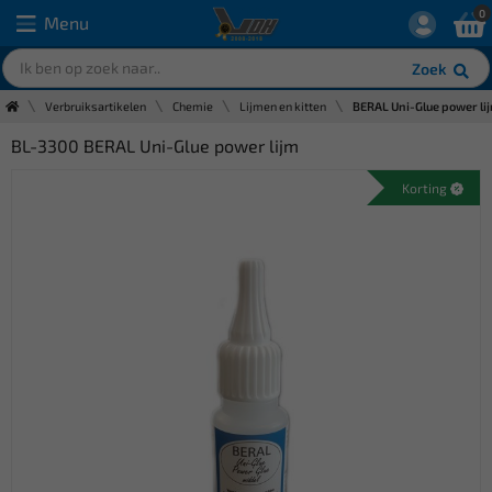
0
Menu
Zoek
Verbruiksartikelen
Chemie
Lijmen en kitten
BERAL Uni-Glue power li
BL-3300 BERAL Uni-Glue power lijm
Korting