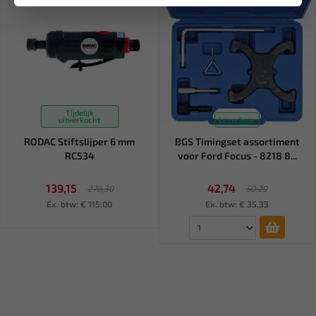
Tijdelijk
uitverkocht
Leverbaar
RODAC Stiftslijper 6 mm
BGS Timingset assortiment
RC534
voor Ford Focus - 8218 8...
139,15
42,74
278,30
50,29
Ex. btw: € 115,00
Ex. btw: € 35,33