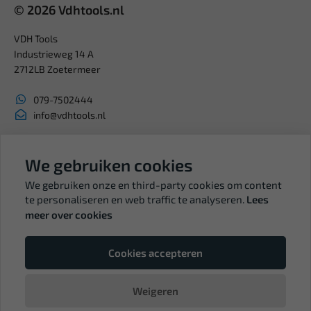
© 2026 Vdhtools.nl
VDH Tools
Industrieweg 14 A
2712LB Zoetermeer
079-7502444
info@vdhtools.nl
KVK: 27327513
BTW: NL819958657B01
We gebruiken cookies
We gebruiken onze en third-party cookies om content
te personaliseren en web traffic te analyseren.
Lees
meer over cookies
Volg ons
Cookies accepteren
Weigeren
© Copyright VDH Tools 2026 - een webshop van