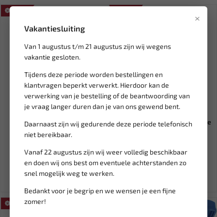
SALE!
SALE!
×
Vakantiesluiting
Van 1 augustus t/m 21 augustus zijn wij wegens
vakantie gesloten.
Tijdens deze periode worden bestellingen en
klantvragen beperkt verwerkt. Hierdoor kan de
verwerking van je bestelling of de beantwoording van
je vraag langer duren dan je van ons gewend bent.
Leverbaar
Leverbaar
E-SPRAY 1 Liter elektrische
FORCE R1234yf Airco diagnose
Daarnaast zijn wij gedurende deze periode telefonisch
vloeistofspuit WT-9035
set 9G4109
niet bereikbaar.
Vanaf 22 augustus zijn wij weer volledig beschikbaar
61,20
236,04
72,00
277,70
en doen wij ons best om eventuele achterstanden zo
Ex. btw: € 50,58
Ex. btw: € 195,08
snel mogelijk weg te werken.
Bedankt voor je begrip en we wensen je een fijne
zomer!
SALE!
SALE!