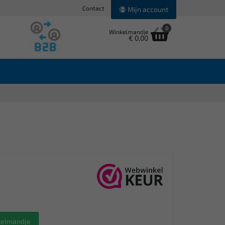
Contact
Mijn account
0
Winkelmandje
€ 0,00
nkelmandje