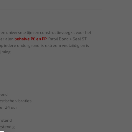
een universele lijm en constructievoegkit voor het
terialen
behalve PE en PP
. Ratyl Bond + Seal ST
 iedere ondergrond; is extreem veelzijdig en is
ijming.
vend
stische vibraties
er 24 uur
rstand
estendig