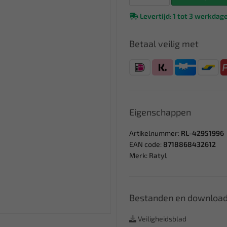
Levertijd: 1 tot 3 werkdag
Betaal veilig met
Eigenschappen
Artikelnummer:
RL-42951996
EAN code:
8718868432612
Merk:
Ratyl
Bestanden en downloa
Veiligheidsblad