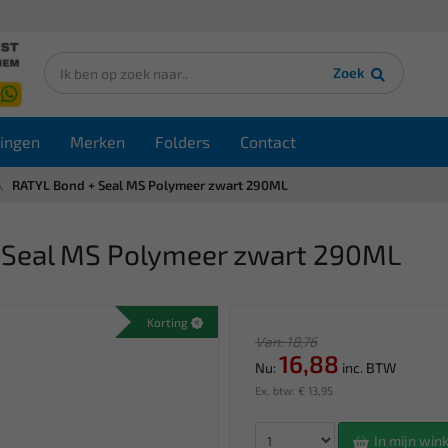
Zoek
ingen
Merken
Folders
Contact
RATYL Bond + Seal MS Polymeer zwart 290ML
 Seal MS Polymeer zwart 290ML
Korting
Van: 18,76
16,88
Nu:
inc. BTW
Ex. btw: € 13,95
In mijn wi