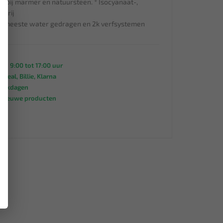
g bij marmer en natuursteen. * Isocyanaat-,
×
nvrij
e meeste water gedragen en 2k verfsystemen
an 9:00 tot 17:00 uur
 iDeal, Billie, Klarna
werkdagen
s nieuwe producten
95