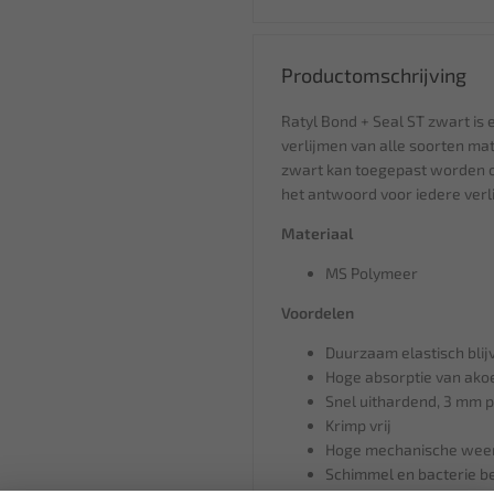
Productomschrijving
Ratyl Bond + Seal ST zwart is 
verlijmen van alle soorten ma
zwart kan toegepast worden op
het antwoord voor iedere verl
Materiaal
MS Polymeer
Voordelen
Duurzaam elastisch blij
Hoge absorptie van akoe
Snel uithardend, 3 mm p
Krimp vrij
Hoge mechanische wee
Schimmel en bacterie b