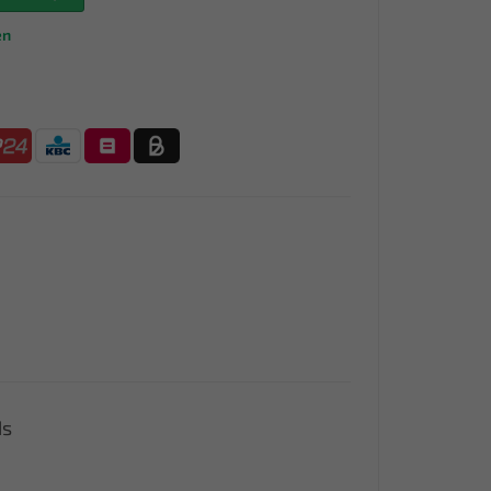
en
ds