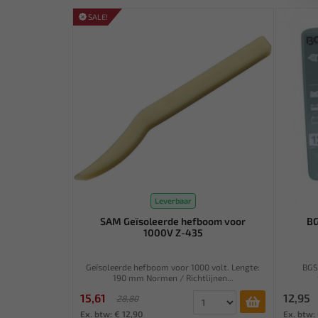
SALE!
Leverbaar
SAM Geïsoleerde hefboom voor
BG
1000V Z-435
Geïsoleerde hefboom voor 1000 volt. Lengte:
BGS
190 mm Normen / Richtlijnen...
15,61
12,95
28,80
Ex. btw: € 12,90
Ex. btw: 