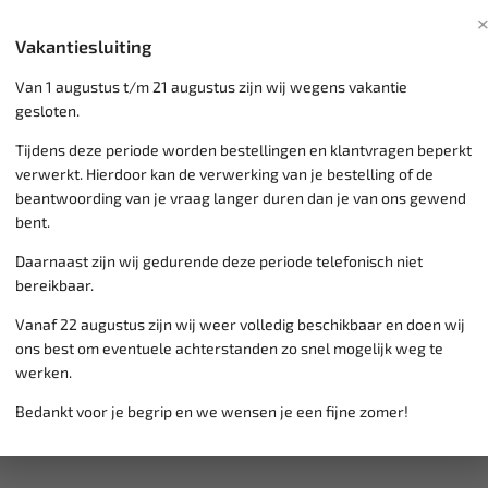
Geen randzone vervuilin
oplosmiddel- en silicone
Vakantiesluiting
Overschilderbaar met d
Van 1 augustus t/m 21 augustus zijn wij wegens vakantie
gesloten.
Klantenservice,
werkdagen v
Tijdens deze periode worden bestellingen en klantvragen beperkt
Veilig online betalen met
o.a.
verwerkt. Hierdoor kan de verwerking van je bestelling of de
Verzending:
gemiddeld 1-3 
beantwoording van je vraag langer duren dan je van ons gewend
Groot assortiment,
wekelijk
bent.
Lage verzendkosten NL
€ 6,
Daarnaast zijn wij gedurende deze periode telefonisch niet
vanaf € 75
gratis verzending
bereikbaar.
Vanaf 22 augustus zijn wij weer volledig beschikbaar en doen wij
ons best om eventuele achterstanden zo snel mogelijk weg te
werken.
Bedankt voor je begrip en we wensen je een fijne zomer!