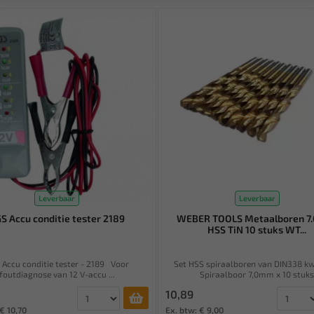
Leverbaar
Leverbaar
S Accu conditie tester 2189
WEBER TOOLS Metaalboren 7
HSS TiN 10 stuks WT...
 Accu conditie tester - 2189 Voor
Set HSS spiraalboren van DIN338 kwa
foutdiagnose van 12 V-accu ...
Spiraalboor 7,0mm x 10 stuk
10,89
€ 10,70
Ex. btw: € 9,00