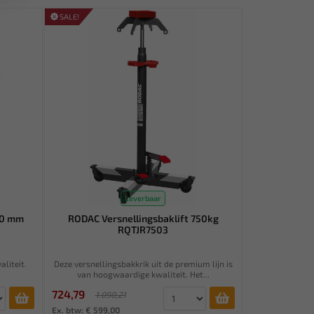
SALE!
Leverbaar
.0 mm
RODAC Versnellingsbaklift 750kg
RQTJR7503
liteit.
Deze versnellingsbakkrik uit de premium lijn is
s
van hoogwaardige kwaliteit. Het...
724,79
1.090,21
Ex. btw: € 599,00