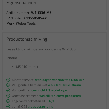
Eigenschappen
Artikelnummer:
WT-1336-M5
EAN code:
8719558505449
Merk:
Weber Tools
Productomschrijving
Losse blindklinkmoeren voor o.a. de WT-1336
Inhoud:
M5 ( 10 stuks )
Klantenservice,
werkdagen van 9:00 tot 17:00 uur
Veilig online betalen met
o.a. iDeal, Billie, Klarna
Verzending:
gemiddeld 1-3 werkdagen
Groot assortiment,
wekelijks nieuwe producten
Lage verzendkosten NL
€ 6,95
vanaf € 75
gratis verzending