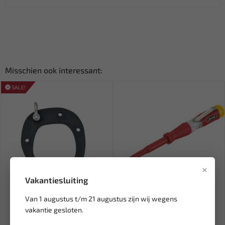
Misschien ook interessant:
SALE!
×
Vakantiesluiting
Leverbaar
Leverbaar
Van 1 augustus t/m 21 augustus zijn wij wegens
FORCE Carrosserieklem
VIGOR Spanningtester
vakantie gesloten.
Trekklem 4 Ton 62508
schroevendraaier VDE 150
tot...