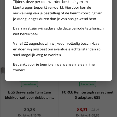
Tijdens deze periode worden bestellingen en
176,64
6,65
207,82
klantvragen beperkt verwerkt. Hierdoor kan de
Ex. btw: € 145,99
Ex. btw: € 5,50
verwerking van je bestelling of de beantwoording van
je vraag langer duren dan je van ons gewend bent.
Daarnaast zijn wij gedurende deze periode telefonisch
SALE!
niet bereikbaar.
Vanaf 22 augustus zijn wij weer volledig beschikbaar
en doen wij ons best om eventuele achterstanden zo
snel mogelijk weg te werken.
Bedankt voor je begrip en we wensen je een fijne
zomer!
Leverbaar
Leverbaar
BGS Universele Twin Cam
FORCE Remterugdraai set met
blokkeerset voor dubbele n...
5 adapters 658
20,28
83,31
98,01
Ex. btw: € 16,76
Ex. btw: € 68,85