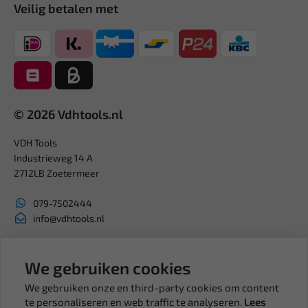
Veilig betalen met
© 2026 Vdhtools.nl
VDH Tools
Industrieweg 14 A
2712LB Zoetermeer
079-7502444
info@vdhtools.nl
KVK: 27327513
BTW: NL819958657B01
We gebruiken cookies
We gebruiken onze en third-party cookies om content
te personaliseren en web traffic te analyseren.
Lees