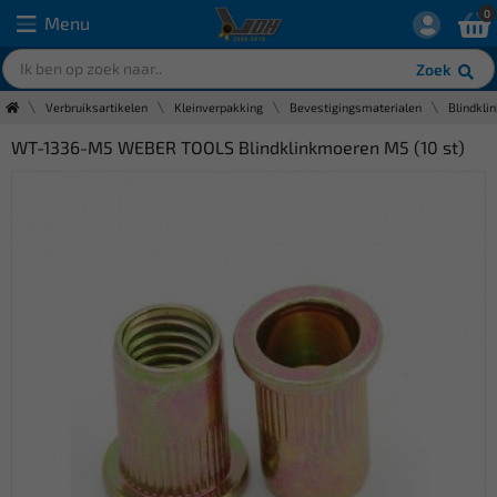
0
Menu
Zoek
Verbruiksartikelen
Kleinverpakking
Bevestigingsmaterialen
Blindkli
WT-1336-M5 WEBER TOOLS Blindklinkmoeren M5 (10 st)