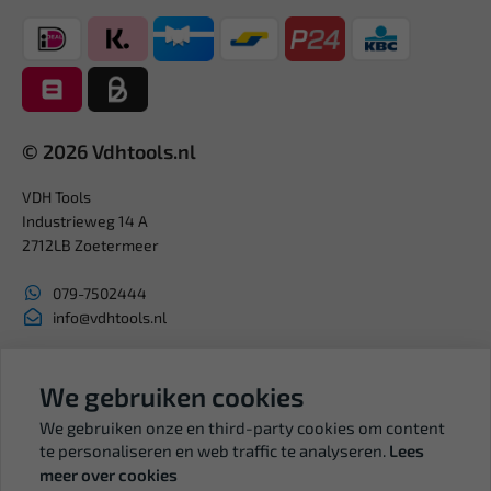
© 2026 Vdhtools.nl
VDH Tools
Industrieweg 14 A
2712LB Zoetermeer
079-7502444
info@vdhtools.nl
KVK: 27327513
BTW: NL819958657B01
We gebruiken cookies
We gebruiken onze en third-party cookies om content
te personaliseren en web traffic te analyseren.
Lees
meer over cookies