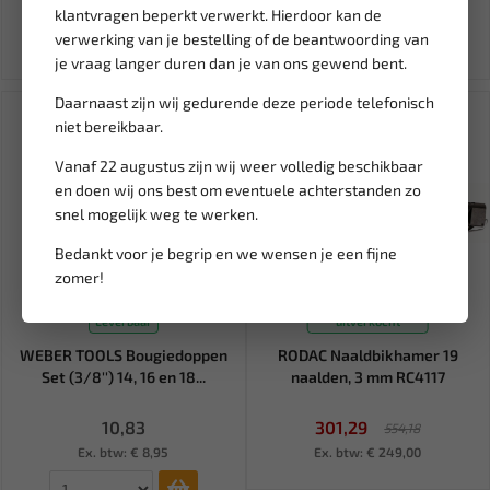
klantvragen beperkt verwerkt. Hierdoor kan de
Ex. btw: € 5,80
Ex. btw: € 13,77
verwerking van je bestelling of de beantwoording van
je vraag langer duren dan je van ons gewend bent.
Daarnaast zijn wij gedurende deze periode telefonisch
SALE!
niet bereikbaar.
Vanaf 22 augustus zijn wij weer volledig beschikbaar
en doen wij ons best om eventuele achterstanden zo
snel mogelijk weg te werken.
Bedankt voor je begrip en we wensen je een fijne
zomer!
Tijdelijk
Leverbaar
uitverkocht
WEBER TOOLS Bougiedoppen
RODAC Naaldbikhamer 19
Set (3/8'') 14, 16 en 18...
naalden, 3 mm RC4117
10,83
301,29
554,18
Ex. btw: € 8,95
Ex. btw: € 249,00