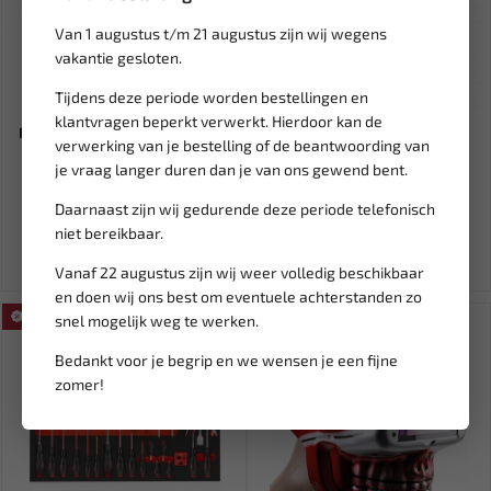
Van 1 augustus t/m 21 augustus zijn wij wegens
vakantie gesloten.
Tijdens deze periode worden bestellingen en
Leverbaar
Leverbaar
klantvragen beperkt verwerkt. Hierdoor kan de
FORCE Tooltray foam T-greep
AST VAG Benzine en diesel
verwerking van je bestelling of de beantwoording van
dopsleutels | L-greep...
(Riem) AST4740
je vraag langer duren dan je van ons gewend bent.
195,57
246,84
230,08
Daarnaast zijn wij gedurende deze periode telefonisch
Ex. btw: € 161,63
Ex. btw: € 204,00
niet bereikbaar.
Vanaf 22 augustus zijn wij weer volledig beschikbaar
en doen wij ons best om eventuele achterstanden zo
SALE!
SALE!
snel mogelijk weg te werken.
Bedankt voor je begrip en we wensen je een fijne
zomer!