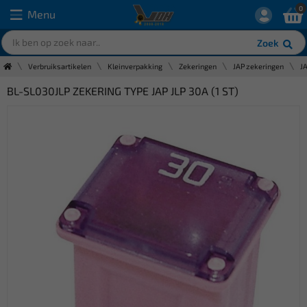
0
Menu
Zoek
Verbruiksartikelen
Kleinverpakking
Zekeringen
JAP zekeringen
J
BL-SL030JLP ZEKERING TYPE JAP JLP 30A (1 ST)