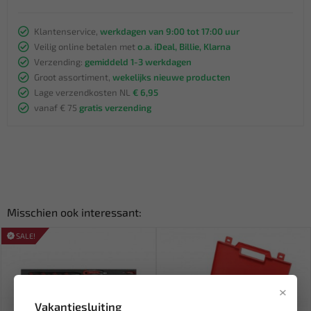
Klantenservice,
werkdagen van 9:00 tot 17:00 uur
Veilig online betalen met
o.a. iDeal, Billie, Klarna
Verzending:
gemiddeld 1-3 werkdagen
Groot assortiment,
wekelijks nieuwe producten
Lage verzendkosten NL
€ 6,95
vanaf € 75
gratis verzending
Misschien ook interessant:
SALE!
×
Vakantiesluiting