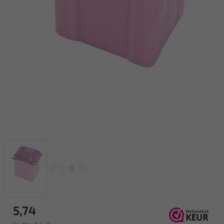
5,74
Ex. btw: € 4,74