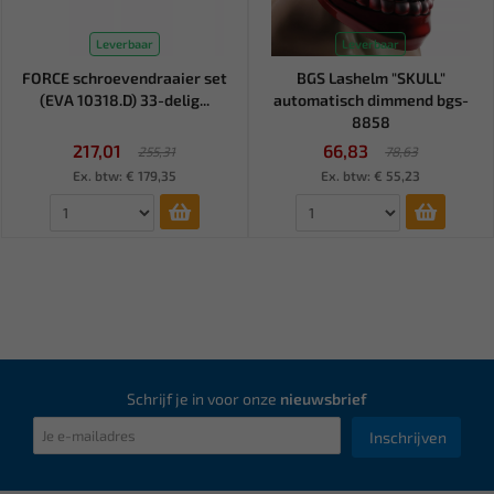
Leverbaar
Leverbaar
FORCE schroevendraaier set
BGS Lashelm "SKULL"
(EVA 10318.D) 33-delig...
automatisch dimmend bgs-
8858
217,01
66,83
255,31
78,63
Ex. btw: € 179,35
Ex. btw: € 55,23
Schrijf je in voor onze
nieuwsbrief
Inschrijven