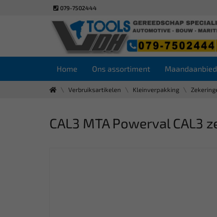
079-7502444
Home
Ons assortiment
Maandaanbied
Verbruiksartikelen
Kleinverpakking
Zekering
CAL3 MTA Powerval CAL3 z