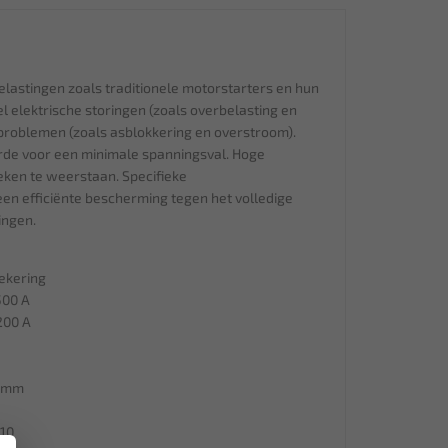
lastingen zoals traditionele motorstarters en hun
elektrische storingen (zoals overbelasting en
 problemen (zoals asblokkering en overstroom).
de voor een minimale spanningsval. Hoge
eken te weerstaan. Specifieke
een efficiënte bescherming tegen het volledige
ingen.
ekering
500 A
200 A
8 mm
10