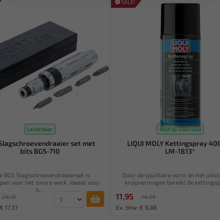
SALE!
Leverbaar
Niet op voorraad
Slagschroevendraaier set met
LIQUI MOLY Kettingspray 40
bits BGS-710
LM-1813*
e BGS Slagschroevendraaierset is
Door de spuitbare vorm en het uits
en voor het zware werk. Ideaal voor
kruipvermogen bereikt de kettingspr
h...
11,95
24,72
14,94
€ 17,37
Ex. btw: € 9,88