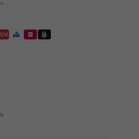
en
ds