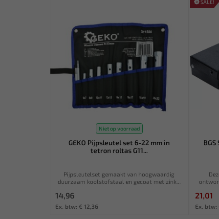
SALE!
Niet op voorraad
GEKO Pijpsleutel set 6-22 mm in
BGS 
tetron roltas G11...
Pijpsleutelset gemaakt van hoogwaardig
Dez
duurzaam koolstofstaal en gecoat met zink...
ontworp
14,96
21,01
Ex. btw: € 12,36
Ex. btw: 