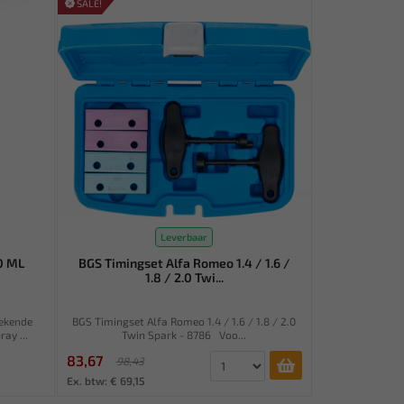
SALE!
Leverbaar
0 ML
BGS Timingset Alfa Romeo 1.4 / 1.6 /
1.8 / 2.0 Twi...
tekende
BGS Timingset Alfa Romeo 1.4 / 1.6 / 1.8 / 2.0
ay ...
Twin Spark - 8786 Voo...
83,67
98,43
Ex. btw: € 69,15