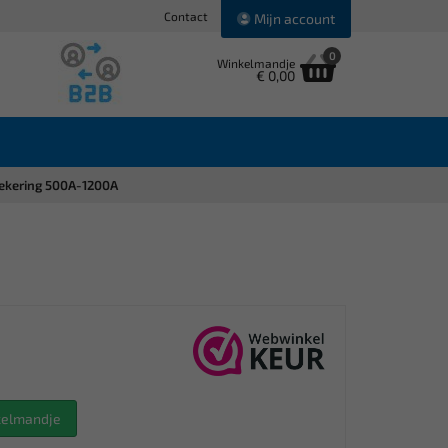
Contact
Mijn account
0
Winkelmandje
€ 0,00
ekering 500A-1200A
nkelmandje