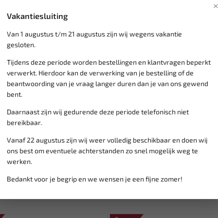
Renault OEM: 8200315
PSA OEM: 9659539580
Vakantiesluiting
Van 1 augustus t/m 21 augustus zijn wij wegens vakantie
gesloten.
Klantenservice,
werkdagen v
Tijdens deze periode worden bestellingen en klantvragen beperkt
Veilig online betalen met
o.a.
verwerkt. Hierdoor kan de verwerking van je bestelling of de
Verzending:
gemiddeld 1-3 
beantwoording van je vraag langer duren dan je van ons gewend
Groot assortiment,
wekelijk
bent.
Lage verzendkosten NL
€ 6,
vanaf € 75
gratis verzending
Daarnaast zijn wij gedurende deze periode telefonisch niet
bereikbaar.
Vanaf 22 augustus zijn wij weer volledig beschikbaar en doen wij
ons best om eventuele achterstanden zo snel mogelijk weg te
werken.
Bedankt voor je begrip en we wensen je een fijne zomer!