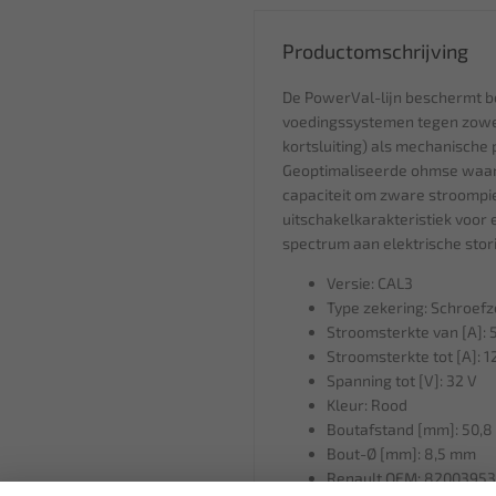
Productomschrijving
De PowerVal-lijn beschermt be
voedingssystemen tegen zowel 
kortsluiting) als mechanische
Geoptimaliseerde ohmse waar
capaciteit om zware stroompi
uitschakelkarakteristiek voor 
spectrum aan elektrische stor
Versie: CAL3
Type zekering: Schroefz
Stroomsterkte van [A]: 
Stroomsterkte tot [A]: 1
Spanning tot [V]: 32 V
Kleur: Rood
Boutafstand [mm]: 50,
Bout-Ø [mm]: 8,5 mm
Renault OEM: 82003953