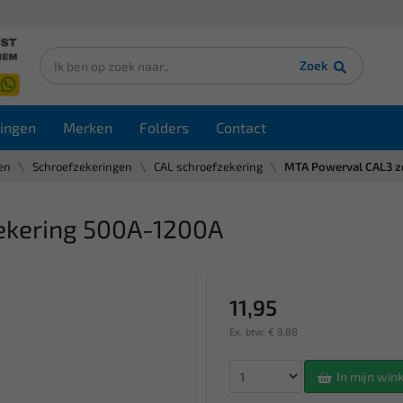
Zoek
ingen
Merken
Folders
Contact
en
Schroefzekeringen
CAL schroefzekering
MTA Powerval CAL3 z
ekering 500A-1200A
11,95
Ex. btw: € 9,88
In mijn wi