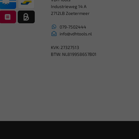
Industrieweg 14 A
2712LB Zoetermeer
079-7502444
info@vdhtools.nl
KVK: 27327513
BTW: NL819958657B01