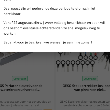
Daarnaast zijn wij gedurende deze periode telefonisch niet
bereikbaar.
Vanaf 22 augustus zijn wij weer volledig beschikbaar en doen wij
ons best om eventuele achterstanden zo snel mogelijk weg te
werken.
Bedankt voor je begrip en we wensen je een fijne zomer!
Leverbaar
Leverbaar
GS Perlator sleutel voor de
GEKO Stekkertrekker loskop
waterkraan universeel...
van pinnen en elek...
eel toepasbaar voor het eenvoudige en
GEKO Stekkertrekker loskoppelen va
chadevrij wisselen van straal...
en elektrische connectoren 38-delig