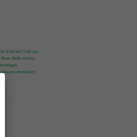
an 9:00 tot 17:00 uur
 iDeal, Billie, Klarna
werkdagen
s nieuwe producten
95
×