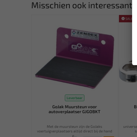
Misschien ook interessant:
SALE!
Leverbaar
GoJak Muursteun voor
B
autoverplaatser GJGOBKT
Met de muursteun zijn de GoJaks
univers
voertuigverplaatsers altijd direct bij de hand
s
e...