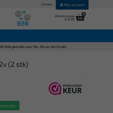
Contact
Mijn account
0
Winkelmandje
€ 0,00
DI 60A geschikt voor 12v, 24v en 32v (2 stk)
v (2 stk)
nkelmandje