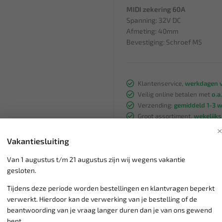
MIDI zekering 60A
Spanning: 32V DC
Afmeting: 40mm
Bevestiging: Schroef M5
Klantenservice,
werkdagen v
Veilig online betalen met
o.a.
Verzending:
gemiddeld 1-3 
Groot assortiment,
wekelijk
Lage verzendkosten NL
€ 6,
vanaf € 75
gratis verzending
Vakantiesluiting
Van 1 augustus t/m 21 augustus zijn wij wegens vakantie
gesloten.
Tijdens deze periode worden bestellingen en klantvragen beperkt
verwerkt. Hierdoor kan de verwerking van je bestelling of de
beantwoording van je vraag langer duren dan je van ons gewend
bent.