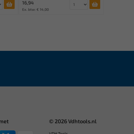
16,94
Ex. btw: € 14,00
 met
© 2026 Vdhtools.nl
VDH Tools