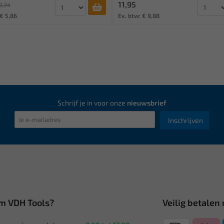
11,95
8,34
 € 5,86
Ex. btw: € 9,88
Schrijf je in voor onze
nieuwsbrief
Inschrijven
m VDH Tools?
Veilig betalen