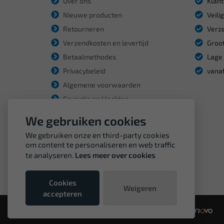
Over ons
Klant
Nieuwe producten
Veili
Retourneren
Verze
Verzendkosten en levertijd
Groot
Betaalmethodes
Lage 
Privacybeleid
vanaf
Algemene voorwaarden
Garantie en klachten
We gebruiken cookies
We gebruiken onze en third-party cookies
om content te personaliseren en web traffic
te analyseren.
Lees meer over cookies
Cookies
Weigeren
accepteren
© Copyright VDH Tools 2026 - een webshop van