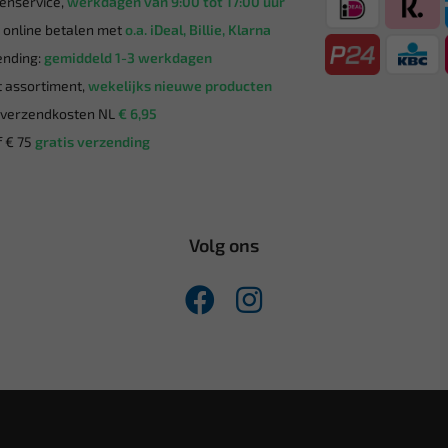
enservice,
werkdagen van 9:00 tot 17:00 uur
g online betalen met
o.a. iDeal, Billie, Klarna
nding:
gemiddeld 1-3 werkdagen
 assortiment,
wekelijks nieuwe producten
verzendkosten NL
€ 6,95
 € 75
gratis verzending
Volg ons