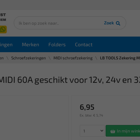
Zoek
ingen
Merken
Folders
Contact
en
Schroefzekeringen
MIDI schroefzekering
LB TOOLS Zekering MI
DI 60A geschikt voor 12v, 24v en 32
6,95
Ex. btw: € 5,74
In mijn wi