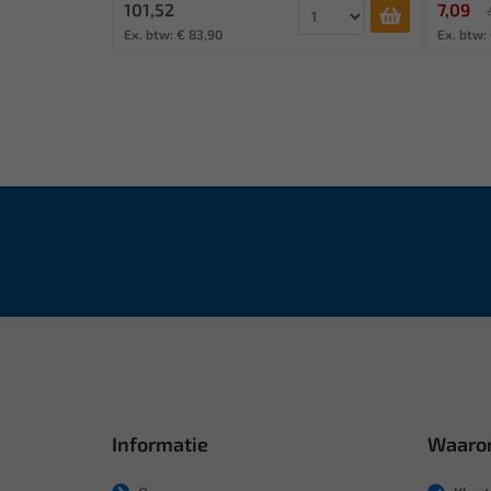
101,52
7,09
Ex. btw: € 83,90
Ex. btw:
Informatie
Waaro