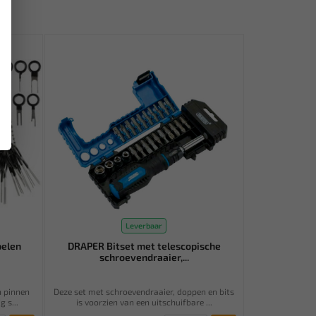
Leverbaar
pelen
DRAPER Bitset met telescopische
schroevendraaier,...
n pinnen
Deze set met schroevendraaier, doppen en bits
 s...
is voorzien van een uitschuifbare ...