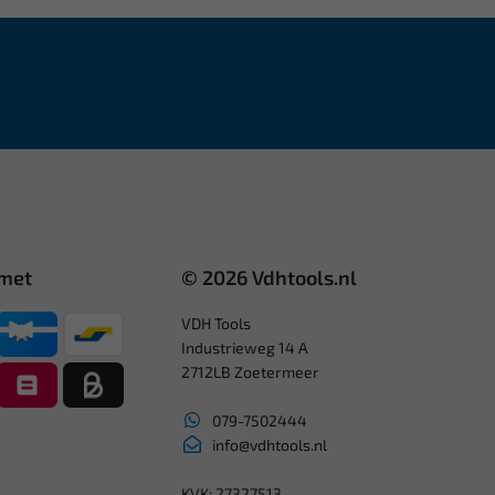
 met
© 2026 Vdhtools.nl
VDH Tools
Industrieweg 14 A
2712LB Zoetermeer
079-7502444
info@vdhtools.nl
KVK: 27327513