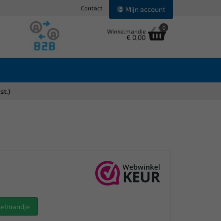
Contact
Mijn account
0
Winkelmandje
€ 0,00
st.)
nkelmandje