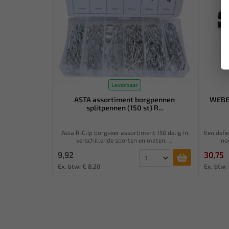
Leverbaar
ASTA assortiment borgpennen
WEBE
splitpennen (150 st) R...
Asta R-Clip borgveer assortiment 150 delig in
Een defe
verschillende soorten en maten. ...
no
9,92
30,75
Ex. btw: € 8,20
Ex. btw: