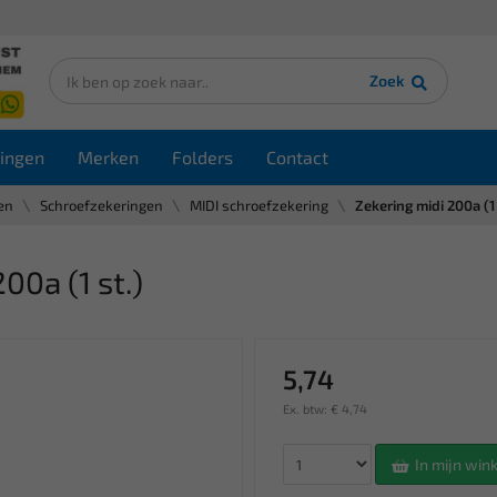
Zoek
ingen
Merken
Folders
Contact
en
Schroefzekeringen
MIDI schroefzekering
Zekering midi 200a (1 
0a (1 st.)
5,74
Ex. btw: € 4,74
In mijn wi