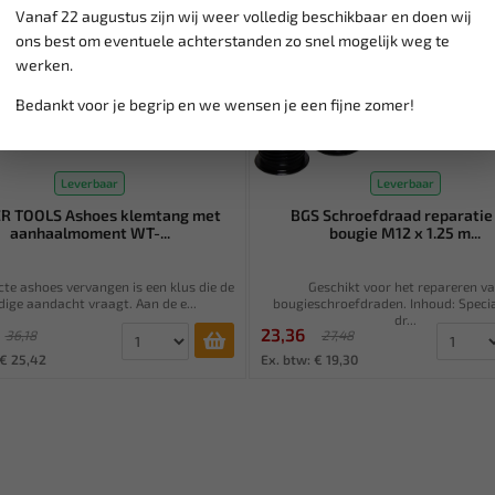
Vanaf 22 augustus zijn wij weer volledig beschikbaar en doen wij
ons best om eventuele achterstanden zo snel mogelijk weg te
werken.
Bedankt voor je begrip en we wensen je een fijne zomer!
Leverbaar
Leverbaar
R TOOLS Ashoes klemtang met
BGS Schroefdraad reparatie
aanhaalmoment WT-...
bougie M12 x 1.25 m...
cte ashoes vervangen is een klus die de
Geschikt voor het repareren v
dige aandacht vraagt. Aan de e...
bougieschroefdraden. Inhoud: Speci
dr...
23,36
36,18
27,48
 € 25,42
Ex. btw: € 19,30