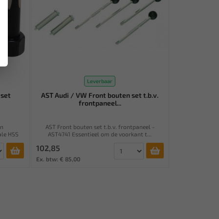
Leverbaar
 set
AST Audi / VW Front bouten set t.b.v.
frontpaneel...
an
AST Front bouten set t.b.v. frontpaneel -
ale HSS
AST4741 Essentieel om de voorkant t...
102,85
Ex. btw: € 85,00