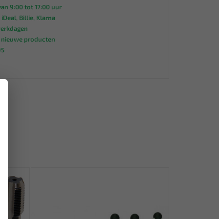
an 9:00 tot 17:00 uur
 iDeal, Billie, Klarna
werkdagen
s nieuwe producten
95
×