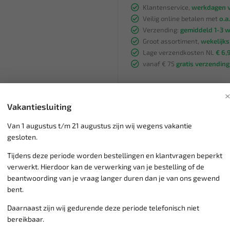
Klantenservice,
werkdagen v
Veilig online betalen met
o.a.
Verzending:
gemiddeld 1-3 
Groot assortiment,
wekelijk
Lage verzendkosten NL
€ 6,
vanaf € 75
gratis verzending
Vakantiesluiting
Van 1 augustus t/m 21 augustus zijn wij wegens vakantie
gesloten.
Tijdens deze periode worden bestellingen en klantvragen beperkt
verwerkt. Hierdoor kan de verwerking van je bestelling of de
beantwoording van je vraag langer duren dan je van ons gewend
SALE!
bent.
Daarnaast zijn wij gedurende deze periode telefonisch niet
bereikbaar.