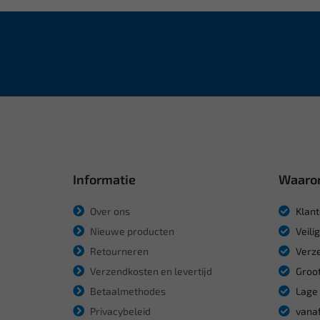
Informatie
Waaro
Over ons
Klant
Nieuwe producten
Veili
Retourneren
Verze
Verzendkosten en levertijd
Groot
Betaalmethodes
Lage 
Privacybeleid
vanaf