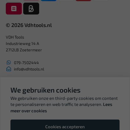
© 2026 Vdhtools.nl
VDH Tools
Industrieweg 14 A
2712LB Zoetermeer
079-7502444
info@vdhtools.nl
KVK: 27327513
We gebruiken cookies
BTW: NL819958657B01
We gebruiken onze en third-party cookies om content
te personaliseren en web traffic te analyseren.
Lees
meer over cookies
Volg ons
Cookies accepteren