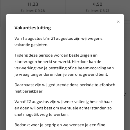
11,23
4,50
Ex. btw: € 9,28
Ex. btw: € 3,72
×
Vakantiesluiting
SALE!
Van 1 augustus t/m 21 augustus zijn wij wegens
vakantie gesloten.
Tijdens deze periode worden bestellingen en
klantvragen beperkt verwerkt. Hierdoor kan de
verwerking van je bestelling of de beantwoording van
je vraag langer duren dan je van ons gewend bent.
Daarnaast zijn wij gedurende deze periode telefonisch
Leverbaar
niet bereikbaar.
FORCE Heavy-Duty ijzerzaag /
beugelzaag 66301
Vanaf 22 augustus zijn wij weer volledig beschikbaar
en doen wij ons best om eventuele achterstanden zo
33,43
39,32
snel mogelijk weg te werken.
Ex. btw: € 27,63
Bedankt voor je begrip en we wensen je een fijne