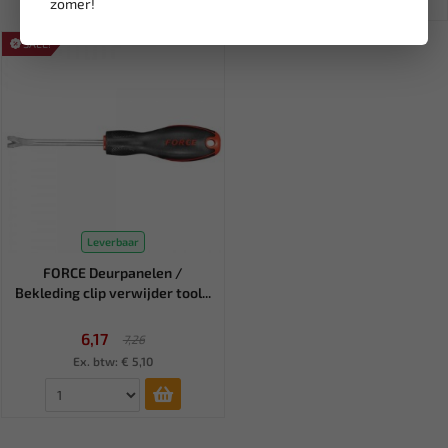
zomer!
SALE!
Leverbaar
FORCE Deurpanelen /
Bekleding clip verwijder tool...
6,17
7,26
Ex. btw: € 5,10