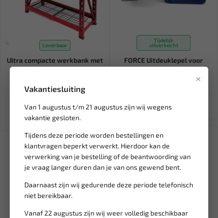
Tijdelijk
Leverbaar
uitverkocht
Ultra compacte werkbank met
FORCE Uitdeuklepel voor
150 gereedschappen CPP...
richels 250 mmL 68354
×
Vakantiesluiting
724,79
23,81
1.813,79
28,01
Ex. btw: € 599,00
Ex. btw: € 19,68
Van 1 augustus t/m 21 augustus zijn wij wegens
vakantie gesloten.
SALE!
Tijdens deze periode worden bestellingen en
klantvragen beperkt verwerkt. Hierdoor kan de
verwerking van je bestelling of de beantwoording van
je vraag langer duren dan je van ons gewend bent.
Daarnaast zijn wij gedurende deze periode telefonisch
niet bereikbaar.
Vanaf 22 augustus zijn wij weer volledig beschikbaar