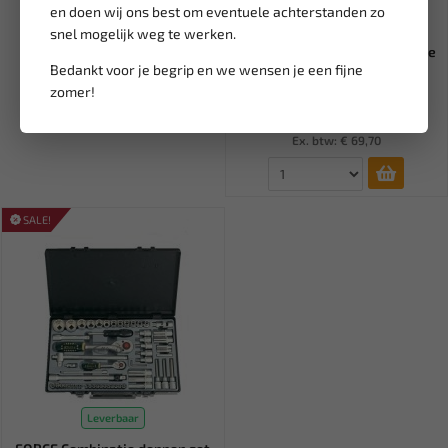
en doen wij ons best om eventuele achterstanden zo
Leverbaar
snel mogelijk weg te werken.
FORCE Schroefdraad reparatie
Bedankt voor je begrip en we wensen je een fijne
set metrisch 915U1
zomer!
84,34
99,22
Ex. btw: € 69,70
SALE!
Leverbaar