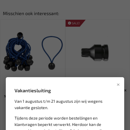
Misschien ook interessant:
SALE!
Leverbaar
Leverbaar
×
LB TOOLS zeilspanners
FORCE 1/2" Kracht bit dop Torx
Vakantiesluiting
spanelastiek 16cm tot 30cm l...
T70 24670
Van 1 augustus t/m 21 augustus zijn wij wegens
vakantie gesloten.
9,95
4,73
5,57
Ex. btw: € 8,22
Ex. btw: € 3,91
Tijdens deze periode worden bestellingen en
klantvragen beperkt verwerkt. Hierdoor kan de