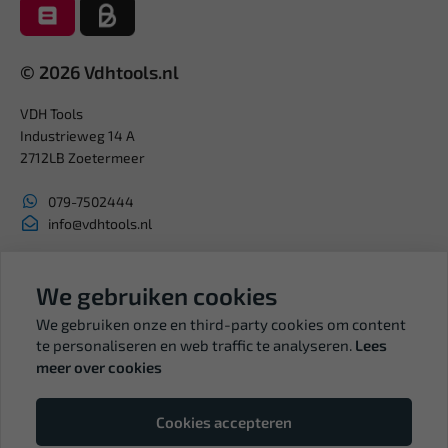
© 2026 Vdhtools.nl
VDH Tools
Industrieweg 14 A
2712LB Zoetermeer
079-7502444
info@vdhtools.nl
KVK: 27327513
BTW: NL819958657B01
We gebruiken cookies
We gebruiken onze en third-party cookies om content
te personaliseren en web traffic te analyseren.
Lees
meer over cookies
Volg ons
Cookies accepteren