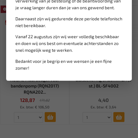
verwerking van je bestelling of de beantwoording van
je vraag langer duren dan je van ons gewend bent.
SALE!
Daarnaast zijn wij gedurende deze periode telefonisch
niet bereikbaar.
Vanaf 22 augustus zijn wij weer volledig beschikbaar
en doen wij ons best om eventuele achterstanden zo
snel mogelijk weg te werken.
Bedankt voor je begrip en we wensen je een fijne
zomer!
Leverbaar
Leverbaar
RODAC Muurbeugel voor
Glaszekering 5X20mm 2A (5
bandenpomp (RQN2017)
st.) BL-SF4002
RQNA202...
128,87
4,40
171,82
Ex. btw: € 106,50
Ex. btw: € 3,64