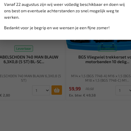
Vanaf 22 augustus zijn wij weer volledig beschikbaar en doen wij
ons best om eventuele achterstanden zo snel mogelijk weg te
werken.
Bedankt voor je begrip en we wensen je een fijne zomer!
Leverbaar
Leverbaar
KABELSCHOEN 740 MAN BLAUW
BGS Vliegwiel trekkerset v
6,3X0,8 (5 ST) BL-SC...
motorbanden 10 delig...
ELSCHOEN 740 MAN BLAUW 6,3X0,8 (5
M14 x 1,5 (BGS 7748-A) M16 x 1,5 (BGS
ST)
M18 x 1,5 (BGS 7748-C) M1...
59,99
70,58
 € 2,80
Ex. btw: € 49,58