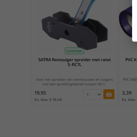
Leverbaar
SATRA Remzuiger spreider met ratel
PVC 
S-RC7L
Voor het spreiden van remklauwen en zuigers
PVC KAB
met een spreidingsbereik tussen 48-7...
19,95
3,39
Ex. btw: € 16,49
Ex. btw: