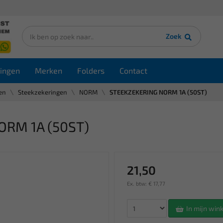
Zoek
ingen
Merken
Folders
Contact
en
Steekzekeringen
NORM
STEEKZEKERING NORM 1A (50ST)
ORM 1A (50ST)
21,50
Ex. btw: € 17,77
In mijn wi