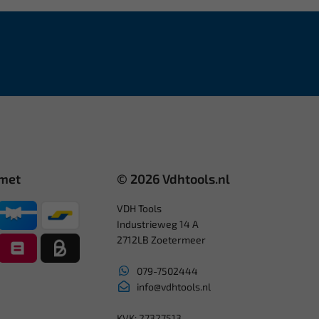
 met
© 2026 Vdhtools.nl
VDH Tools
Industrieweg 14 A
2712LB Zoetermeer
079-7502444
info@vdhtools.nl
KVK: 27327513