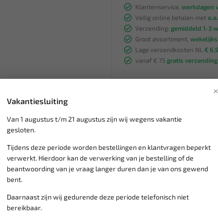
Klantenservice,
werkdagen v
Veilig online betalen met
o.a.
Verzending:
gemiddeld 1-3 
Groot assortiment,
wekelijk
Lage verzendkosten NL
€ 6,
vanaf € 75
gratis verzending
Vakantiesluiting
Van 1 augustus t/m 21 augustus zijn wij wegens vakantie
gesloten.
Tijdens deze periode worden bestellingen en klantvragen beperkt
verwerkt. Hierdoor kan de verwerking van je bestelling of de
beantwoording van je vraag langer duren dan je van ons gewend
SALE!
bent.
Daarnaast zijn wij gedurende deze periode telefonisch niet
bereikbaar.