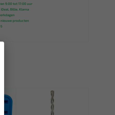
an 9:00 tot 17:00 uur
 iDeal, Billie, Klarna
werkdagen
s nieuwe producten
95
×