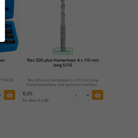
Leverbaar
oor
Rex SDS plus Hamerboor 6 x 110 mm
lang 6.110
 7748-B)
Rex SDS plus Hamerboor 6 x 110 mm lang
Snelle hamerboor met optimale krachtov...
6,05
Ex. btw: € 5,00