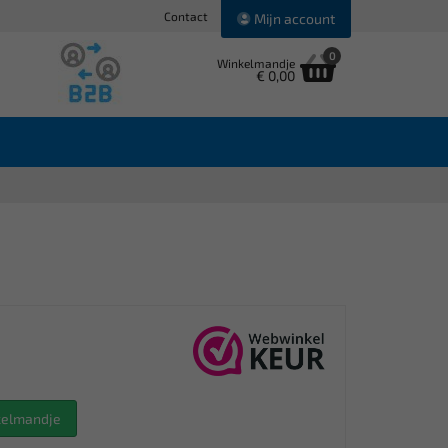
Contact
Mijn account
0
Winkelmandje
€ 0,00
nkelmandje