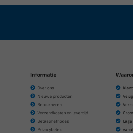
Informatie
Waaro
Over ons
Klant
Nieuwe producten
Veili
Retourneren
Verze
Verzendkosten en levertijd
Groot
Betaalmethodes
Lage 
Privacybeleid
vanaf