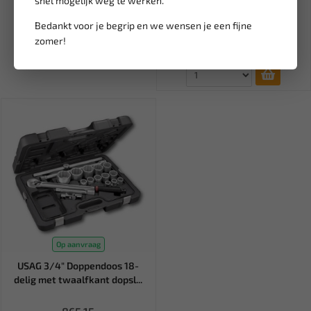
snel mogelijk weg te werken.
borstel 65cm G73855
Bedankt voor je begrip en we wensen je een fijne
12,95
zomer!
Ex. btw: € 10,70
Op aanvraag
USAG 3/4" Doppendoos 18-
delig met twaalfkant dopsl...