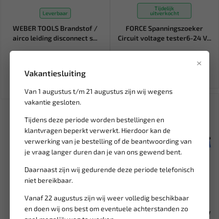
Tijdelijk
Leverbaar
uitverkocht
WEBER TOOLS Brandstof /
FORCE Spanningszoeker
airco leiding disconnect s...
Circuit voltage tester6-24 V...
×
41,09
10,35
48,34
Ex. btw: € 33,96
Ex. btw: € 8,55
Vakantiesluiting
Van 1 augustus t/m 21 augustus zijn wij wegens
vakantie gesloten.
Tijdens deze periode worden bestellingen en
klantvragen beperkt verwerkt. Hierdoor kan de
verwerking van je bestelling of de beantwoording van
je vraag langer duren dan je van ons gewend bent.
Daarnaast zijn wij gedurende deze periode telefonisch
niet bereikbaar.
Vanaf 22 augustus zijn wij weer volledig beschikbaar
Leverbaar
en doen wij ons best om eventuele achterstanden zo
GEKO IJskrabber met sneeuw