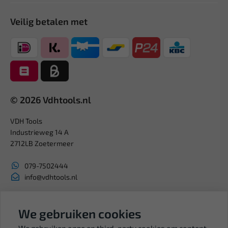
Veilig betalen met
© 2026 Vdhtools.nl
VDH Tools
Industrieweg 14 A
2712LB Zoetermeer
079-7502444
info@vdhtools.nl
KVK: 27327513
We gebruiken cookies
BTW: NL819958657B01