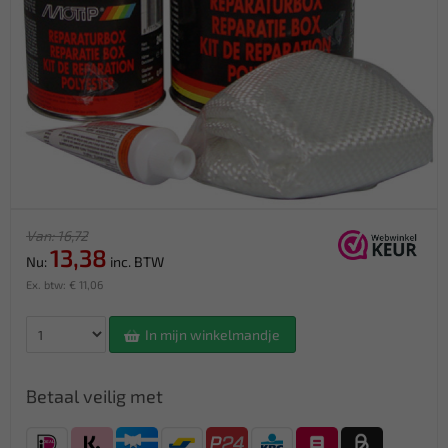
Van: 16,72
13,38
Nu:
inc. BTW
Ex. btw: € 11,06
In mijn winkelmandje
Betaal veilig met