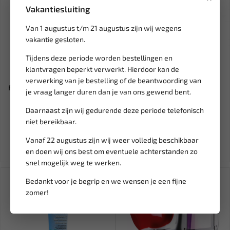
Vakantiesluiting
Van 1 augustus t/m 21 augustus zijn wij wegens
vakantie gesloten.
Tijdens deze periode worden bestellingen en
klantvragen beperkt verwerkt. Hierdoor kan de
Leverbaar
Leverbaar
verwerking van je bestelling of de beantwoording van
FORCE Haken set 7-delig voor
CHANNELLOCK
je vraag langer duren dan je van ons gewend bent.
o.a. ringen en bussen...
Waterpomptang V-Jaw 165
mm C-412
Daarnaast zijn wij gedurende deze periode telefonisch
61,81
29,04
niet bereikbaar.
72,72
Ex. btw: € 51,09
Ex. btw: € 24,00
Vanaf 22 augustus zijn wij weer volledig beschikbaar
en doen wij ons best om eventuele achterstanden zo
snel mogelijk weg te werken.
SALE!
Bedankt voor je begrip en we wensen je een fijne
zomer!