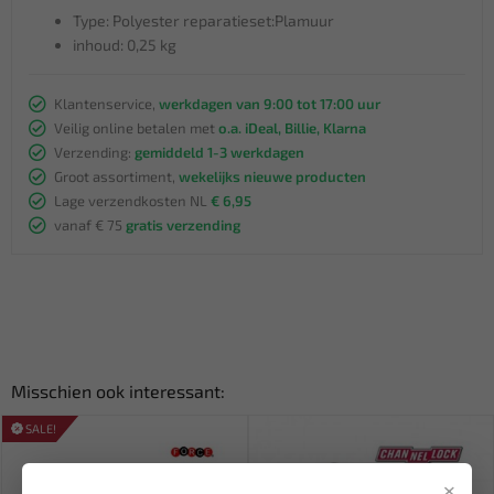
Type: Polyester reparatieset:Plamuur
inhoud: 0,25 kg
Klantenservice,
werkdagen van 9:00 tot 17:00 uur
Veilig online betalen met
o.a. iDeal, Billie, Klarna
Verzending:
gemiddeld 1-3 werkdagen
Groot assortiment,
wekelijks nieuwe producten
Lage verzendkosten NL
€ 6,95
vanaf € 75
gratis verzending
Misschien ook interessant:
SALE!
×