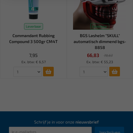
Leverbaar
Leverbaar
Commandant Rubbing
BGS Lashelm "SKULL"
Compound 3 500gr CM4T
automatisch dimmend bgs-
8858
7,95
66,83
78,63
Ex. btw: € 6,57
Ex. btw: € 55,23
Schrijf je in voor onze
nieuwsbrief
Inschrijven