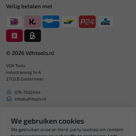
Veilig betalen met
© 2026 Vdhtools.nl
VDH Tools
Industrieweg 14 A
2712LB Zoetermeer
079-7502444
info@vdhtools.nl
KVK: 27327513
BTW: NL819958657B01
We gebruiken cookies
We gebruiken onze en third-party cookies om content
te personaliseren en web traffic te analyseren.
Lees