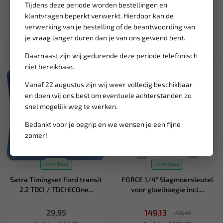
Tijdens deze periode worden bestellingen en
79,94
148,67
klantvragen beperkt verwerkt. Hierdoor kan de
95,00
174,91
verwerking van je bestelling of de beantwoording van
Ex. btw: € 66,07
Ex. btw: € 122,87
je vraag langer duren dan je van ons gewend bent.
Daarnaast zijn wij gedurende deze periode telefonisch
niet bereikbaar.
SALE!
Vanaf 22 augustus zijn wij weer volledig beschikbaar
en doen wij ons best om eventuele achterstanden zo
snel mogelijk weg te werken.
Bedankt voor je begrip en we wensen je een fijne
zomer!
Leverbaar
Leverbaar
Satra Timingset Ford transit
FORCE 1/4" Slagmoersleutel
2.2 TDCI / TDCI ECOne...
voor gloeiboegie incl....
29,95
149,13
175,45