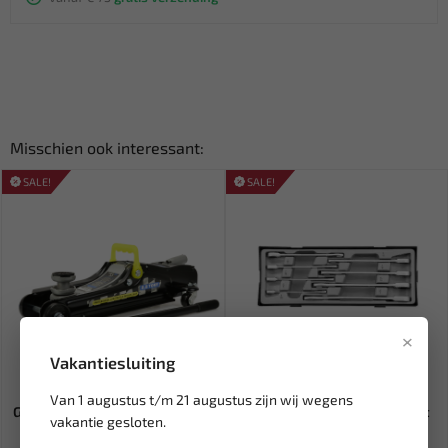
Misschien ook interessant:
SALE!
SALE!
×
Vakantiesluiting
Niet op voorraad
Leverbaar
Van 1 augustus t/m 21 augustus zijn wij wegens
GEKO Hydraulische garagekrik
FORCE Steek-ratelsleutelset
vakantie gesloten.
laag 2.5 ton G02032
SAE 8 delig T50812