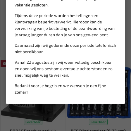
vakantie gesloten.
Leverbaar
Leverbaar
BGS Tooltray
RODAC Steel ball 7,9 mm for
Tijdens deze periode worden bestellingen en
krukaspoeliehouder en
rqbj-ser PQMME-1501/12...
klantvragen beperkt verwerkt. Hierdoor kan de
roterende geree...
verwerking van je bestelling of de beantwoording van
155,00
11,93
248,85
je vraag langer duren dan je van ons gewend bent.
Ex. btw: € 128,10
Ex. btw: € 9,86
Daarnaast zijn wij gedurende deze periode telefonisch
niet bereikbaar.
Vanaf 22 augustus zijn wij weer volledig beschikbaar
SALE!
SALE!
en doen wij ons best om eventuele achterstanden zo
snel mogelijk weg te werken.
Bedankt voor je begrip en we wensen je een fijne
zomer!
Leverbaar
Leverbaar
RODAC Premium potkrik
BGS Pijpsleutelset (6-22 mm)