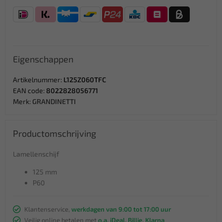
Eigenschappen
Artikelnummer:
L125Z060TFC
EAN code:
8022828056771
Merk:
GRANDINETTI
Productomschrijving
Lamellenschijf
125 mm
P60
Klantenservice,
werkdagen van 9:00 tot 17:00 uur
Veilig online betalen met
o.a. iDeal, Billie, Klarna