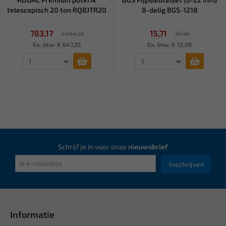
telescopisch 20 ton RQBJTR20
8-delig BGS-1218
783,17
15,71
1.044,23
18,48
Ex. btw: € 647,25
Ex. btw: € 12,98
Schrijf je in voor onze
nieuwsbrief
Inschrijven
Informatie