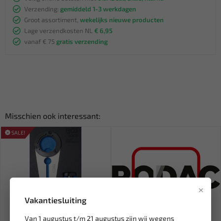
Verzending:
gemiddeld 1-3 werkdagen
Groot assortiment,
wekelijks nieuwe producten
Lage verzendkosten NL
€ 6,95
vanaf € 75
gratis verzending
Misschien ook interessant:
SALE!
×
Vakantiesluiting
Van 1 augustus t/m 21 augustus zijn wij wegens