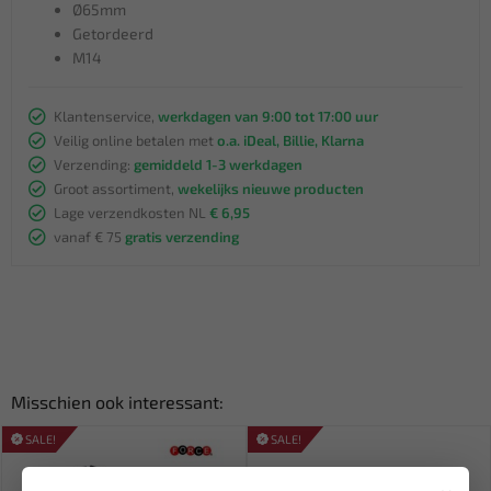
Ø65mm
Getordeerd
M14
Klantenservice,
werkdagen van 9:00 tot 17:00 uur
Veilig online betalen met
o.a. iDeal, Billie, Klarna
Verzending:
gemiddeld 1-3 werkdagen
Groot assortiment,
wekelijks nieuwe producten
Lage verzendkosten NL
€ 6,95
vanaf € 75
gratis verzending
Misschien ook interessant:
SALE!
SALE!