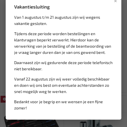
×
Vakantiesluiting
Van 1 augustus t/m 21 augustus zijn wij wegens
vakantie gesloten.
Tijdens deze periode worden bestellingen en
klantvragen beperkt verwerkt. Hierdoor kan de
Leverbaar
Leverbaar
verwerking van je bestelling of de beantwoording van
FORCE Krukas
FORCE Ruit demontage set
je vraag langer duren dan je van ons gewend bent.
blokkeergereedschap BMW
904M5
Daarnaast zijn wij gedurende deze periode telefonisch
N47 / N57 905...
niet bereikbaar.
157,51
51,01
185,31
60,02
Ex. btw: € 130,18
Ex. btw: € 42,16
Vanaf 22 augustus zijn wij weer volledig beschikbaar
en doen wij ons best om eventuele achterstanden zo
snel mogelijk weg te werken.
SALE!
SALE!
Bedankt voor je begrip en we wensen je een fijne
zomer!