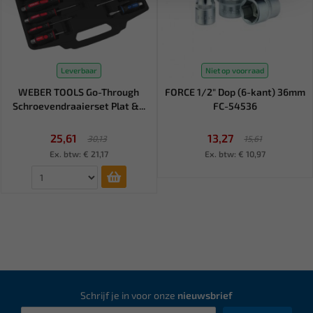
Leverbaar
Niet op voorraad
WEBER TOOLS Go-Through
FORCE 1/2" Dop (6-kant) 36mm
Schroevendraaierset Plat &...
FC-54536
25,61
13,27
30,13
15,61
Ex. btw: € 21,17
Ex. btw: € 10,97
Schrijf je in voor onze
nieuwsbrief