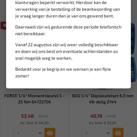
Ex. btw: € 5,82
Ex. btw: € 33,70
klantvragen beperkt verwerkt. Hierdoor kan de
verwerking van je bestelling of de beantwoording van
je vraag langer duren dan je van ons gewend bent.
SALE!
SALE!
Daarnaast zijn wij gedurende deze periode telefonisch
niet bereikbaar.
Vanaf 22 augustus zijn wij weer volledig beschikbaar
en doen wij ons best om eventuele achterstanden zo
snel mogelijk weg te werken.
Bedankt voor je begrip en we wensen je een fijne
zomer!
Leverbaar
Leverbaar
FORCE 1/4" Momentsleutel 5 ~
BGS 1/4'' Dopsleutelset 6,3 mm
25 Nm 6472275K
46-delig 2144
53,48
40,19
62,92
47,29
Ex. btw: € 44,20
Ex. btw: € 33,22