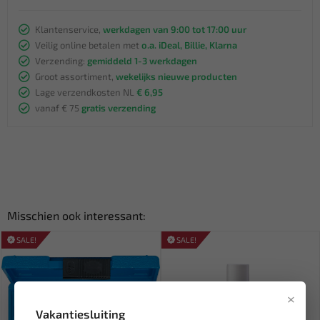
Klantenservice,
werkdagen van 9:00 tot 17:00 uur
Veilig online betalen met
o.a. iDeal, Billie, Klarna
Verzending:
gemiddeld 1-3 werkdagen
Groot assortiment,
wekelijks nieuwe producten
Lage verzendkosten NL
€ 6,95
vanaf € 75
gratis verzending
Misschien ook interessant:
SALE!
SALE!
×
Vakantiesluiting