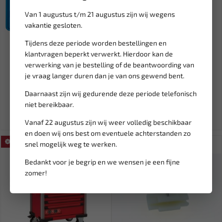
Van 1 augustus t/m 21 augustus zijn wij wegens
vakantie gesloten.
Tijdens deze periode worden bestellingen en
Leverbaar
Leverbaar
klantvragen beperkt verwerkt. Hierdoor kan de
BGS Koppeling centreer
LIQUI MOLY Batte­rij­poolvet
verwerking van je bestelling of de beantwoording van
stiften | Koppelingsafstels...
(spray) 300ml LM-3141...
je vraag langer duren dan je van ons gewend bent.
65,30
11,97
76,82
14,97
Daarnaast zijn wij gedurende deze periode telefonisch
Ex. btw: € 53,97
Ex. btw: € 9,90
niet bereikbaar.
Vanaf 22 augustus zijn wij weer volledig beschikbaar
en doen wij ons best om eventuele achterstanden zo
SALE!
snel mogelijk weg te werken.
Bedankt voor je begrip en we wensen je een fijne
zomer!