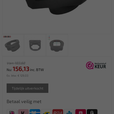
Van: 183,68
156,13
Nu:
inc. BTW
Ex. btw: € 129,03
Tijdelijk uitverkocht
Betaal veilig met