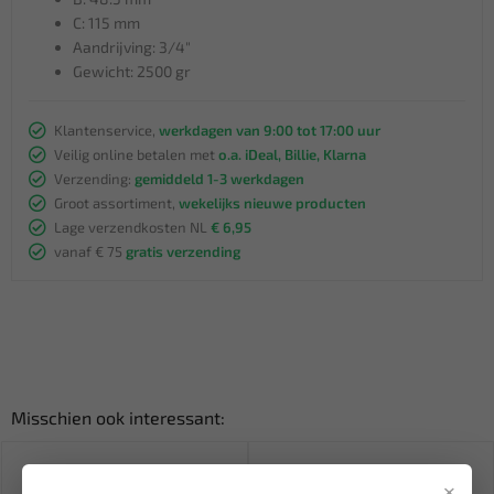
C: 115 mm
Aandrijving: 3/4"
Gewicht: 2500 gr
Klantenservice,
werkdagen van 9:00 tot 17:00 uur
Veilig online betalen met
o.a. iDeal, Billie, Klarna
Verzending:
gemiddeld 1-3 werkdagen
Groot assortiment,
wekelijks nieuwe producten
Lage verzendkosten NL
€ 6,95
vanaf € 75
gratis verzending
Misschien ook interessant:
×