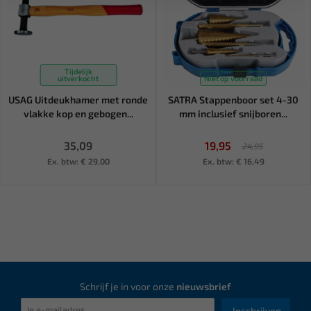
Tijdelijk
uitverkocht
Niet op voorraad
USAG Uitdeukhamer met ronde
SATRA Stappenboor set 4-30
vlakke kop en gebogen...
mm inclusief snijboren...
35,09
19,95
24,95
Ex. btw: € 29,00
Ex. btw: € 16,49
Schrijf je in voor onze
nieuwsbrief
Inschrijven