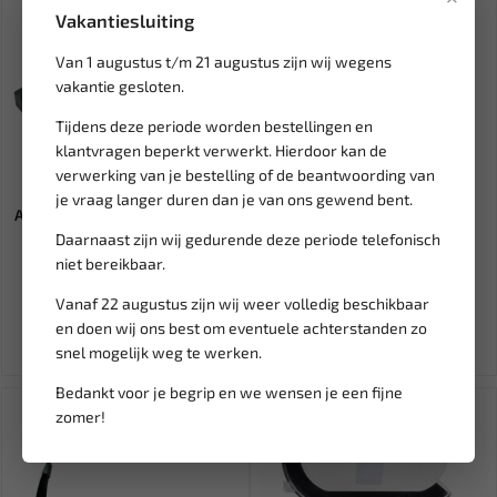
Vakantiesluiting
Van 1 augustus t/m 21 augustus zijn wij wegens
vakantie gesloten.
Tijdens deze periode worden bestellingen en
klantvragen beperkt verwerkt. Hierdoor kan de
verwerking van je bestelling of de beantwoording van
Leverbaar
Leverbaar
je vraag langer duren dan je van ons gewend bent.
AST Vliegwiel blokker set Ford
SINATEC Stekker 7-polig 12V
/ Mazda 1.25/1.4/1....
403011
Daarnaast zijn wij gedurende deze periode telefonisch
niet bereikbaar.
85,91
3,63
Vanaf 22 augustus zijn wij weer volledig beschikbaar
Ex. btw: € 71,00
Ex. btw: € 3,00
en doen wij ons best om eventuele achterstanden zo
snel mogelijk weg te werken.
Bedankt voor je begrip en we wensen je een fijne
SALE!
zomer!