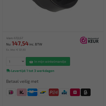
Van: 173,57
147,54
Nu:
inc. BTW
Ex. btw: € 121,93
In mijn winkelmandje
Levertijd: 1 tot 3 werkdagen
Betaal veilig met