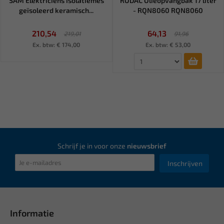
SAM Elektriciens isolatiemes
RODAC Olieopvangbak 17 liter
geïsoleerd keramisch...
- RQN8060 RQN8060
210,54
64,13
219,01
91,96
Ex. btw: € 174,00
Ex. btw: € 53,00
Schrijf je in voor onze
nieuwsbrief
Inschrijven
Informatie