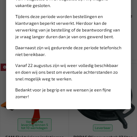
vakantie gesloten.
Leverbaar
Niet op voorraad
WEBER TOOLS
AUTOGLYM High Performance
Tijdens deze periode worden bestellingen en
Beschermbekken-set voor
Tyre Gel 500ml 102687
klantvragen beperkt verwerkt. Hierdoor kan de
bankschroef 15...
verwerking van je bestelling of de beantwoording van
35,64
16,66
je vraag langer duren dan je van ons gewend bent.
41,93
22,22
Ex. btw: € 29,45
Ex. btw: € 13,77
Daarnaast zijn wij gedurende deze periode telefonisch
niet bereikbaar.
Vanaf 22 augustus zijn wij weer volledig beschikbaar
SALE!
SALE!
en doen wij ons best om eventuele achterstanden zo
snel mogelijk weg te werken.
Bedankt voor je begrip en we wensen je een fijne
zomer!
Verwachte
levering binnen 5
tot 10 werkdagen
Leverbaar