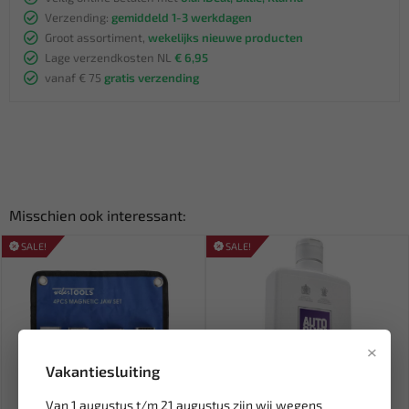
Verzending:
gemiddeld 1-3 werkdagen
Groot assortiment,
wekelijks nieuwe producten
Lage verzendkosten NL
€ 6,95
vanaf € 75
gratis verzending
Misschien ook interessant:
SALE!
SALE!
×
Vakantiesluiting
Van 1 augustus t/m 21 augustus zijn wij wegens