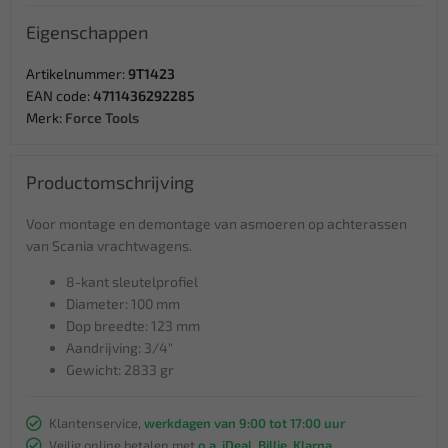
Eigenschappen
Artikelnummer:
9T1423
EAN code:
4711436292285
Merk:
Force Tools
Productomschrijving
Voor montage en demontage van asmoeren op achterassen
van Scania vrachtwagens.
8-kant sleutelprofiel
Diameter: 100 mm
Dop breedte: 123 mm
Aandrijving: 3/4"
Gewicht: 2833 gr
Klantenservice,
werkdagen van 9:00 tot 17:00 uur
Veilig online betalen met
o.a. iDeal, Billie, Klarna