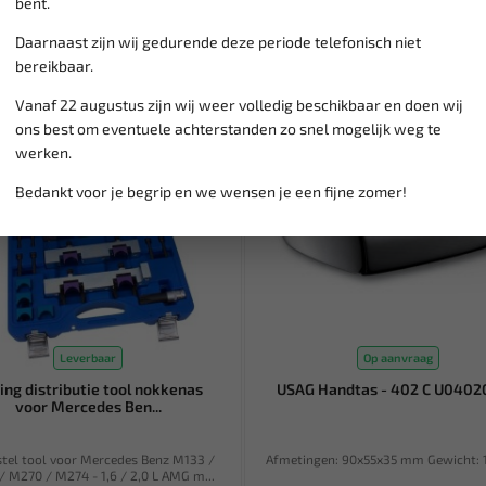
bent.
Daarnaast zijn wij gedurende deze periode telefonisch niet
bereikbaar.
Vanaf 22 augustus zijn wij weer volledig beschikbaar en doen wij
ons best om eventuele achterstanden zo snel mogelijk weg te
werken.
Bedankt voor je begrip en we wensen je een fijne zomer!
Leverbaar
Op aanvraag
ing distributie tool nokkenas
USAG Handtas - 402 C U040
voor Mercedes Ben...
stel tool voor Mercedes Benz M133 /
Afmetingen: 90x55x35 mm Gewicht: 1
 M270 / M274 - 1,6 / 2,0 L AMG m...