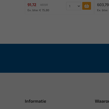
91,72
603,79
107,91
Ex. btw: € 75,80
Ex. btw:
Informatie
Waaro