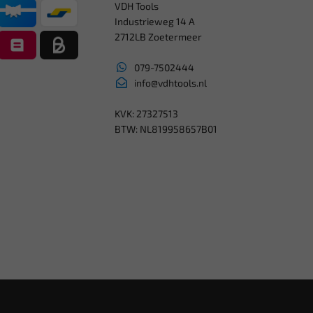
VDH Tools
Industrieweg 14 A
2712LB Zoetermeer
079-7502444
info@vdhtools.nl
KVK: 27327513
BTW: NL819958657B01