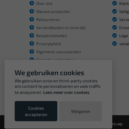
Over ons
Klant
Nieuwe producten
Veili
Retourneren
Verze
Verzendkosten en levertijd
Groot
Betaalmethodes
Lage 
Privacybeleid
vanaf
Algemene voorwaarden
Garantie en klachten
We gebruiken cookies
We gebruiken onze en third-party cookies
om content te personaliseren en web traffic
te analyseren.
Lees meer over cookies
Cookies
Weigeren
accepteren
© Copyright VDH Tools 2026 - een webshop van