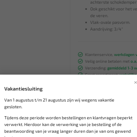
achterste schokdempers
Ook geschikt voor het 
de veren.
Vlak-ovale pasvorm.
Aandrijving: 3/4"
Klantenservice,
werkdagen v
Veilig online betalen met
o.a.
Verzending:
gemiddeld 1-3 
Groot assortiment,
wekelijk
Lage verzendkosten NL
€ 6,
Vakantiesluiting
vanaf € 75
gratis verzending
Van 1 augustus t/m 21 augustus zijn wij wegens vakantie
gesloten.
Tijdens deze periode worden bestellingen en klantvragen beperkt
verwerkt. Hierdoor kan de verwerking van je bestelling of de
beantwoording van je vraag langer duren dan je van ons gewend