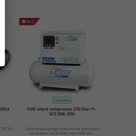
SALE!
Leverbaar
20003
FIAC silent compressor 270 liter FI-
SCS 598-300
.150 KG
Deze hoogwaardige twee cilinder gietijzeren
compressor garandeert een stille wer...