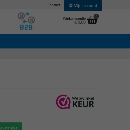
Contact
Mijn account
0
Winkelmandje
€ 0,00
nkelmandje