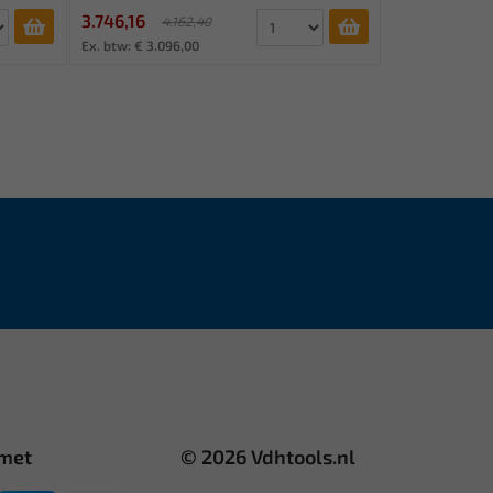
3.746,16
4.162,40
Ex. btw: € 3.096,00
 met
© 2026 Vdhtools.nl