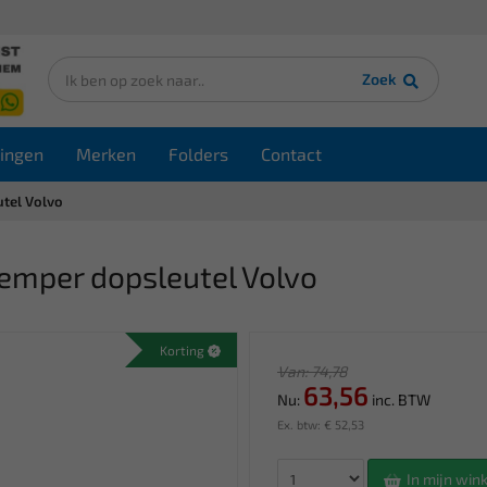
Zoek
ingen
Merken
Folders
Contact
tel Volvo
emper dopsleutel Volvo
Korting
Van: 74,78
63,56
Nu:
inc. BTW
Ex. btw: € 52,53
In mijn wi