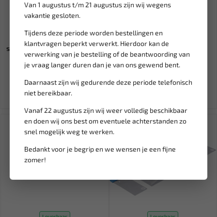
Van 1 augustus t/m 21 augustus zijn wij wegens
vakantie gesloten.
Leverbaar
Leverbaar
Tijdens deze periode worden bestellingen en
MIDI zekering 50A
FORCE Krimphamer met een
klantvragen beperkt verwerkt. Hierdoor kan de
schroefzekering geschikt voor
draaibare kop 510 gram 62...
verwerking van je bestelling of de beantwoording van
12...
je vraag langer duren dan je van ons gewend bent.
6,95
39,03
45,92
Daarnaast zijn wij gedurende deze periode telefonisch
Ex. btw: € 5,74
Ex. btw: € 32,26
niet bereikbaar.
Vanaf 22 augustus zijn wij weer volledig beschikbaar
en doen wij ons best om eventuele achterstanden zo
SALE!
snel mogelijk weg te werken.
Bedankt voor je begrip en we wensen je een fijne
zomer!
Leverbaar
Leverbaar