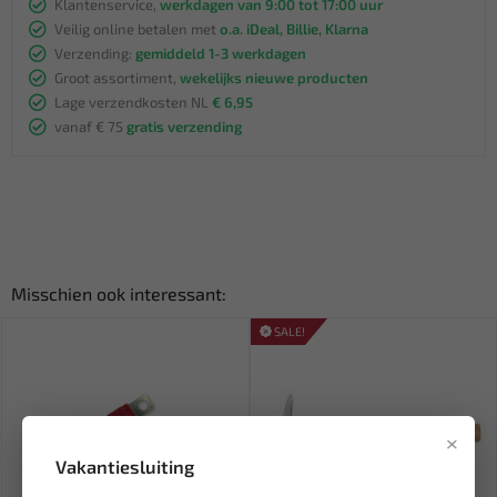
Klantenservice,
werkdagen van 9:00 tot 17:00 uur
Veilig online betalen met
o.a. iDeal, Billie, Klarna
Verzending:
gemiddeld 1-3 werkdagen
Groot assortiment,
wekelijks nieuwe producten
Lage verzendkosten NL
€ 6,95
vanaf € 75
gratis verzending
Misschien ook interessant:
SALE!
×
Vakantiesluiting