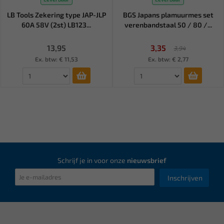
LB Tools Zekering type JAP-JLP
BGS Japans plamuurmes set
60A 58V (2st) LB123...
verenbandstaal 50 / 80 /...
13,95
3,35
3,94
Ex. btw: € 11,53
Ex. btw: € 2,77
Schrijf je in voor onze
nieuwsbrief
Inschrijven