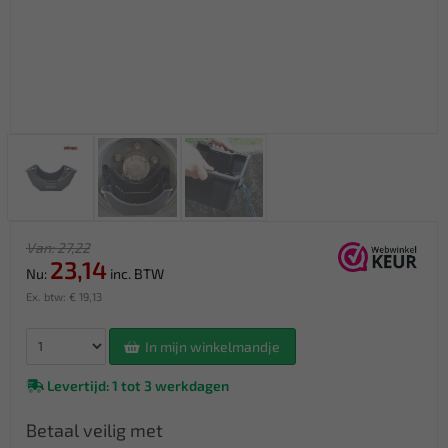
Van: 27,22
23,14
Nu:
inc. BTW
Ex. btw: € 19,13
In mijn winkelmandje
Levertijd: 1 tot 3 werkdagen
Betaal veilig met